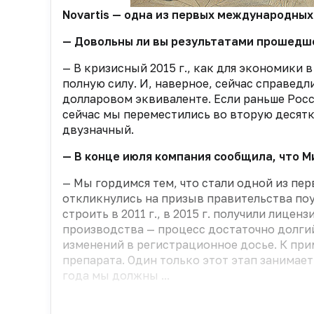
Novartis — одна из первых международных
— Довольны ли вы результатами прошедше
— В кризисный 2015 г., как для экономики 
полную силу. И, наверное, сейчас справед
долларовом эквиваленте. Если раньше Росс
сейчас мы переместились во вторую десятку
двузначный.
— В конце июля компания сообщила, что М
— Мы гордимся тем, что стали одной из п
откликнулись на призыв правительства по
строить в 2011 г., в 2015 г. получили лице
производства — процесс достаточно долгий
изменений в регистрационное досье. К при
препарата. Один только этот этап занимает
года мы должны ...