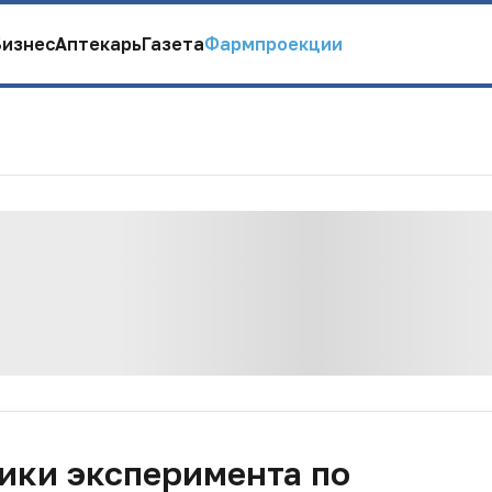
Бизнес
Аптекарь
Газета
Фармпроекции
ики эксперимента по