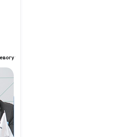
евогу участников фармрынка. И со временем она тол