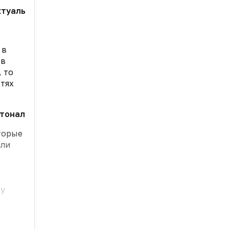
уальных прав в нашей стране. Интересно, что практ
 в
 в
 то
стях
тонал ДУО и теперь вы можете выпускать его на заво
торые
али
цу