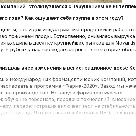
 компаний, столкнувшаяся с нарушением ее интеллект
го года? Как ощущает себя группа в этом году?
в целом, так и для индустрии, мы продолжили работать
ливо пожинаем плоды. Естественно, снизилась выручка
ия входила в десятку крупнейших рынков для Novartis,
. В рублях у нас наблюдается рост, в некоторых обла
инздрав внес изменения в регистрационное досье Ке
ервых международных фармацевтических компаний, ко
участвовать в программе «Фарма-2020». Завод мы нач
нзию на производство. Но запуск фармацевтического
: обучение персонала, передача технологий, внесение
меру, перерегистрация включает тест на стабильность
 до полугода. Что же касается Кетонала ДУО, то к кон