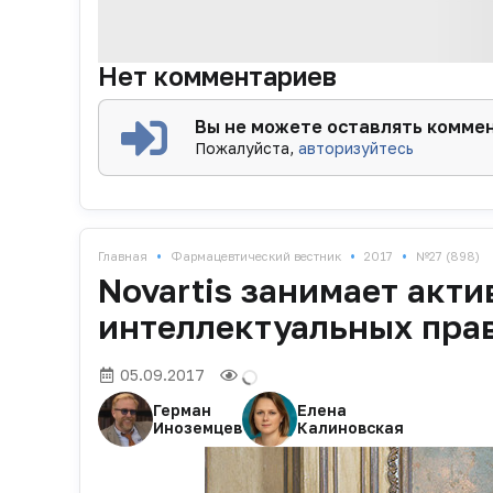
Нет комментариев
Вы не можете оставлять комме
Пожалуйста,
авторизуйтесь
•
•
•
Главная
Фармацевтический вестник
2017
№27 (898)
Novartis занимает акт
интеллектуальных прав
05.09.2017
Герман
Елена
Иноземцев
Калиновская