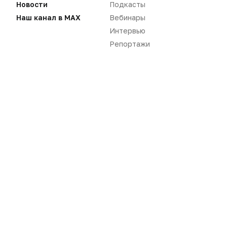
Новости
Подкасты
Наш канал в MAX
Вебинары
Интервью
Репортажи
Нет комментариев
Вы не можете оставлять
комментарии
Пожалуйста,
авторизуйтесь