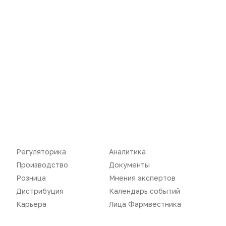
Новости
Репортажи
Регуляторика
Вебинары
Производство
Подкасты
Розница
Интервью
Регуляторика
Аналитика
Производство
Документы
Дистрибуция
Газета
Розница
Мнения экспертов
Карьера
Оформить подписку
Дистрибуция
Календарь событий
Карьера
Лица Фармвестника
Аналитика
Архив номеров