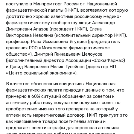
поступило в Минпромторг России от Национальной
фармацевтической палаты (НФП), возглавляют которую
достаточно хорошо известные российскому медико-
фармацевтическому сообществу люди: Александр
Дмитриевич Апазов (президент НФП), Елена
Викторовна Неволина (исполнительный директор НФП),
профессор Роза Исмаиловна Ягудина (председатель
правления РОО «Московское фармацевтическое
общество»), Дмитрий Геннадьевич Целоусов
(исполнительный директор Ассоциации «СоюзФарма»)
и Давид Валерьевич Мелик-Гусейнов (директор НП
«Центр социальной экономики»).
В качестве обоснования инициативы Национальная
фармацевтическая палата приводит данные о том, что
примерно в 60% ситуаций обращения за советом к
аптечному работнику покупатели получают совет по
приобретению именно того препарата на который у
аптеки есть маркетинговый договор. НФП трактует это
как навязывание товара посетителям аптеки и
предлагает ввести штрафы для персонала аптек или
даже отстранение от работы на срок до полугода.