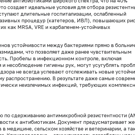
чение антибиотиками широкого спектра, что на 40%
Это создает идеальные условия для отбора резистентн
тупают длительные госпитализации, ослабленный
азивных процедур (катетеров, ИВЛ), повышающих ри
ких как MRSA, VRE и карбапенем-устойчивых
генов устойчивости между бактериями прямо в больни
азмидами, что позволяет даже ранее чувствительным
ть. Пробелы в инфекционном контроле, включая
и несоблюдение гигиены рук, могут усугублять пробл
дзора не всегда успевают отслеживать новые устойч
му распространению. В результате даже самые совре
тически неизлечимых инфекций, требующих комплекс
ию по сдерживанию антимикробной резистентности (А
чивости к антибиотикам. Документ предусматривает ж
 в медицине, сельском хозяйстве и ветеринарии, а та