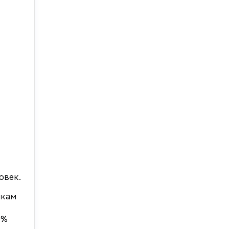
овек.
икам
0%