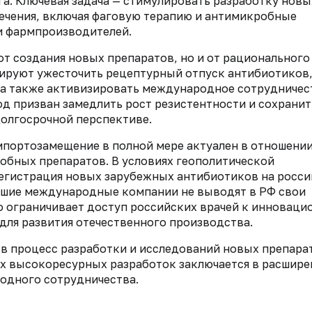
а. Ключевая задача — стимулировать разработку новы
ечения, включая фаговую терапию и антимикробные
и фармпроизводителей.
от создания новых препаратов, но и от рационального
ируют ужесточить рецептурный отпуск антибиотиков
, а также активизировать международное сотрудничес
д призван замедлить рост резистентности и сохранит
олгосрочной перспективе.
мпортозамещение в полной мере актуален в отношени
бных препаратов. В условиях геополитической
егистрация новых зарубежных антибиотиков на росс
йшие международные компании не выводят в РФ свои
то ограничивает доступ российских врачей к инновац
 для развития отечественного производства.
в процесс разработки и исследований новых препара
х высокоресурных разработок заключается в расшире
одного сотрудничества.