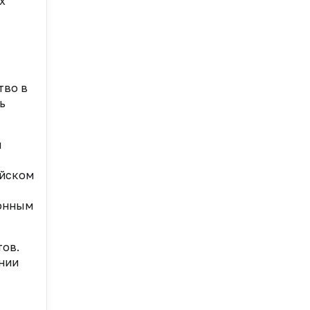
х
,
тво в
ь
и
ийском
ионным
тов.
нии