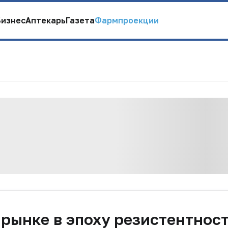
Бизнес
Аптекарь
Газета
Фармпроекции
рынке в эпоху резистентнос