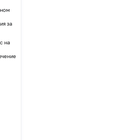
ьном
ия за
с на
ечение