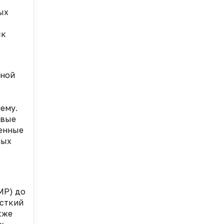
ых
ск
чной
ему.
ивые
менные
ных
МР) до
есткий
кже