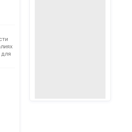
сти
алиях
 для