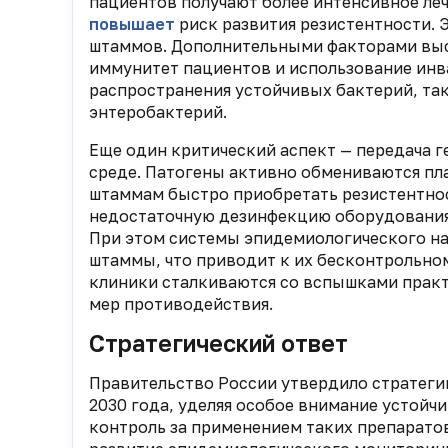
пациентов получают более интенсивное ле
повышает
риск развития резистентности. 
штаммов. Дополнительными факторами выс
иммунитет пациентов и использование инв
распространения устойчивых бактерий, та
энтеробактерий.
Еще один критический аспект — передача 
среде. Патогены активно обмениваются пл
штаммам быстро приобретать резистентнос
недостаточную дезинфекцию оборудования 
При этом системы эпидемиологического на
штаммы, что приводит к их бесконтрольно
клиники сталкиваются со вспышками прак
мер противодействия.
Стратегический ответ
Правительство России утвердило стратег
2030 года, уделяя особое внимание устой
контроль за применением таких препаратов