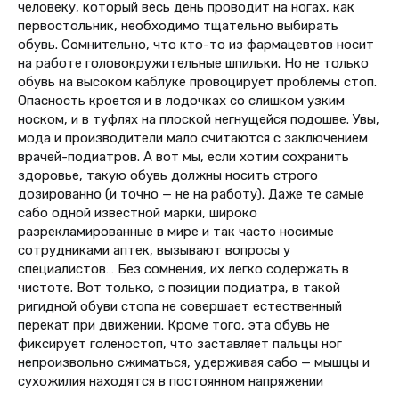
человеку, который весь день проводит на ногах, как
первостольник, необходимо тщательно выбирать
обувь. Сомнительно, что кто-то из фармацевтов носит
на работе головокружительные шпильки. Но не только
обувь на высоком каблуке провоцирует проблемы стоп.
Опасность кроется и в лодочках со слишком узким
носком, и в туфлях на плоской негнущейся подошве. Увы,
мода и производители мало считаются с заключением
врачей-подиатров. А вот мы, если хотим сохранить
здоровье, такую обувь должны носить строго
дозированно (и точно — не на работу). Даже те самые
сабо одной известной марки, широко
разрекламированные в мире и так часто носимые
сотрудниками аптек, вызывают вопросы у
специалистов… Без сомнения, их легко содержать в
чистоте. Вот только, с позиции подиатра, в такой
ригидной обуви стопа не совершает естественный
перекат при движении. Кроме того, эта обувь не
фиксирует голеностоп, что заставляет пальцы ног
непроизвольно сжиматься, удерживая сабо — мышцы и
сухожилия находятся в постоянном напряжении