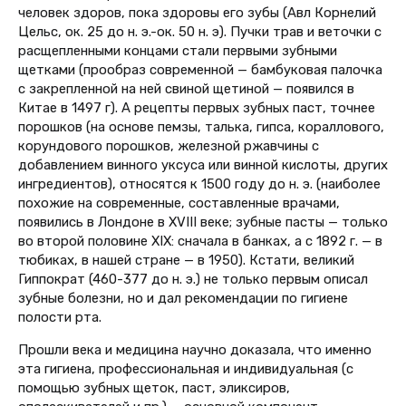
человек здоров, пока здоровы его зубы (Авл Корнелий
Цельс, ок. 25 до н. э.-ок. 50 н. э). Пучки трав и веточки с
расщепленными концами стали первыми зубными
щетками (прообраз современной — бамбуковая палочка
с закрепленной на ней свиной щетиной — появился в
Китае в 1497 г). А рецепты первых зубных паст, точнее
порошков (на основе пемзы, талька, гипса, кораллового,
корундового порошков, железной ржавчины с
добавлением винного уксуса или винной кислоты, других
ингредиентов), относятся к 1500 году до н. э. (наиболее
похожие на современные, составленные врачами,
появились в Лондоне в XVIII веке; зубные пасты — только
во второй половине XIX: сначала в банках, а с 1892 г. — в
тюбиках, в нашей стране — в 1950). Кстати, великий
Гиппократ (460-377 до н. э.) не только первым описал
зубные болезни, но и дал рекомендации по гигиене
полости рта.
Прошли века и медицина научно доказала, что именно
эта гигиена, профессиональная и индивидуальная (с
помощью зубных щеток, паст, эликсиров,