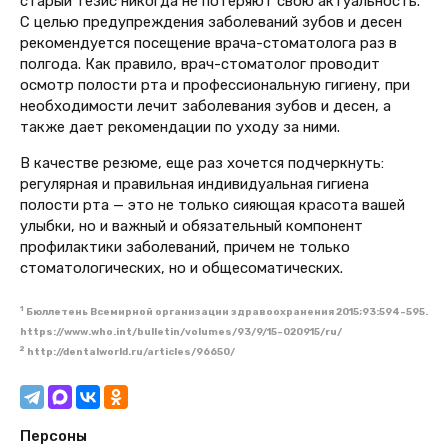
старый тезис никогда не потеряют свою актуальность.
С целью предупреждения заболеваний зубов и десен
рекомендуется посещение врача-стоматолога раз в
полгода. Как правило, врач-стоматолог проводит
осмотр полости рта и профессиональную гигиену, при
необходимости лечит заболевания зубов и десен, а
также дает рекомендации по уходу за ними.
В качестве резюме, еще раз хочется подчеркнуть:
регулярная и правильная индивидуальная гигиена
полости рта — это не только сияющая красота вашей
улыбки, но и важный и обязательный компонент
профилактики заболеваний, причем не только
стоматологических, но и общесоматических.
1
Бюллетень Всемирной организации здравоохранения 2015;93:594-595.
https://www.who.int/bulletin/volumes/93/9/15-020915/ru/
2
http://dentalworld.ru/articles/96650/
Персоны