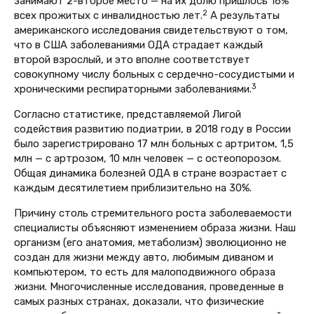
занимают 2-второе место — на их долю пришлось 16%
2
всех прожитых с инвалидностью лет.
А результаты
американского исследования свидетельствуют о том,
что в США заболеваниями ОДА страдает каждый
второй взрослый, и это вполне соответствует
совокупному числу больных с сердечно-сосудистыми и
3
хроническими респираторными заболеваниями.
Согласно статистике, представляемой Лигой
содействия развитию подиатрии, в 2018 году в России
было зарегистрировано 17 млн больных с артритом, 1,5
млн — с артрозом, 10 млн человек — с остеопорозом.
Общая динамика болезней ОДА в стране возрастает с
каждым десятилетием приблизительно на 30%.
Причину столь стремительного роста заболеваемости
специалисты объясняют изменением образа жизни. Наш
организм (его анатомия, метаболизм) эволюционно не
создан для жизни между авто, любимым диваном и
компьютером, то есть для малоподвижного образа
жизни. Многочисленные исследования, проведенные в
самых разных странах, доказали, что физические