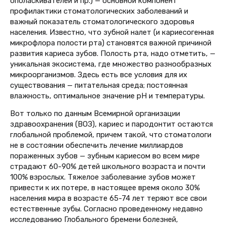
ополаскивателей и пр.) — основной компонент
профилактики стоматологических заболеваний и
важный показатель стоматологического здоровья
населения. Известно, что зубной налет (и кариесогенная
микрофлора полости рта) становятся важной причиной
развития кариеса зубов. Полость рта, надо отметить, —
уникальная экосистема, где множество разнообразных
микроорганизмов. Здесь есть все условия для их
существования — питательная среда; постоянная
влажность, оптимальное значение pH и температуры.
Вот только по данным Всемирной организации
здравоохранения (ВОЗ), кариес и пародонтит остаются
глобальной проблемой, причем такой, что стоматологи
не в состоянии обеспечить лечение миллиардов
пораженных зубов — зубным кариесом во всем мире
страдают 60-90% детей школьного возраста и почти
100% взрослых. Тяжелое заболевание зубов может
привести к их потере, в настоящее время около 30%
населения мира в возрасте 65-74 лет теряют все свои
естественные зубы. Согласно проведенному недавно
исследованию Глобального бремени болезней,