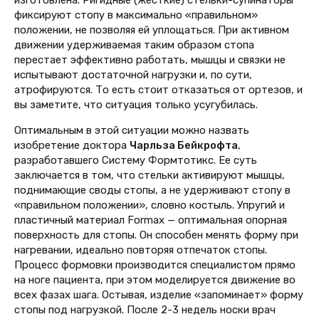
фиксируют стопу в максимально «правильном»
положении, не позволяя ей уплощаться. При активном
движении удерживаемая таким образом стопа
перестает эффективно работать, мышцы и связки не
испытывают достаточной нагрузки и, по сути,
атрофируются. То есть стоит отказаться от ортезов, и
вы заметите, что ситуация только усугубилась.
Оптимальным в этой ситуации можно назвать
изобретение доктора
Чарльза Бейкрофта
,
разработавшего Систему Формтотикс. Ее суть
заключается в том, что стельки активируют мышцы,
поднимающие своды стопы, а не удерживают стопу в
«правильном положении», словно костыль. Упругий и
пластичный материал Formax — оптимальная опорная
поверхность для стопы. Он способен менять форму при
нагревании, идеально повторяя отпечаток стопы.
Процесс формовки производится специалистом прямо
на ноге пациента, при этом моделируется движение во
всех фазах шага. Остывая, изделие «запоминает» форму
стопы под нагрузкой. После 2-3 недель носки врач