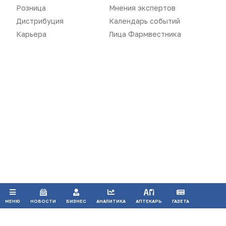
Розница
Мнения экспертов
Дистрибуция
Календарь событий
Карьера
Лица Фармвестника
Воспроизведение материалов допускается только при соблюдении
ограничений, установленных Правообладателем
, при указании
автора используемых материалов и ссылки на портал
Pharmvestnik.ru как на источник заимствования с обязательной
гиперссылкой на сайт
pharmvestnik.ru
Продолжая использовать наш сайт, вы даете согласие на
обработку файлов cookie, которые обеспечивают
правильную работу сайта.
ПРИНЯТЬ
МЕНЮ
НОВОСТИ
БИЗНЕС
АНАЛИТИКА
АПТЕКАРЬ
ГАЗЕТА