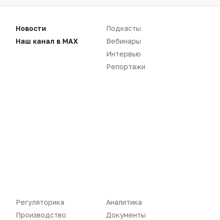
Розница
Интервью
Новости
Подкасты
Дистрибуция
Газета
Наш канал в MAX
Вебинары
Карьера
Оформить подписку
Интервью
Репортажи
Аналитика
Архив номеров
Документы
Реклама в газете
Бизнес
Реклама на сайте
Аптекарь
Контакты
«Политика конфиденциальности»
«Основные виды деятельности компании»
«Редакционная политика»
Регуляторика
Аналитика
Производство
Документы