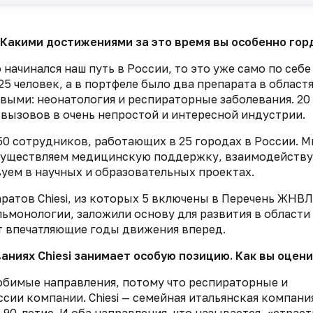
. Какими достижениями за это время вы особенно гор
о начинался наш путь в России, то это уже само по себе
25 человек, а в портфеле было два препарата в областя
выми: неонатология и респираторные заболевания. 20 
вызовов в очень непростой и интересной индустрии.
50 сотрудников, работающих в 25 городах в России. 
осуществляем медицинскую поддержку, взаимодейству
вуем в научных и образовательных проектах.
аратов Chiesi, из которых 5 включены в Перечень ЖНВ
льмонологии, заложили основу для развития в области
т впечатляющие годы движения вперед.
аниях Chiesi занимает особую позицию. Как вы оцен
юбимые направления, потому что респираторные и
сии компании. Chiesi — семейная итальянская компания