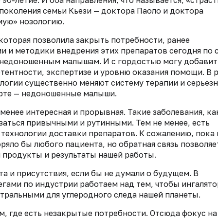
90-летие. И оба направления, что называется, «страст
поколения семьи Кьези — доктора Паоло и доктора
мую» нозологию.
 которая позволила закрыть потребности, ранее
и и методики внедрения этих препаратов сегодня по 
недоношенным малышам. И с гордостью могу добавить
тентности, экспертизе и уровню оказания помощи. В 
ологии существенно меняют систему терапии и серьез
орте — недоношенные малыши.
менее интересная и прорывная. Такие заболевания, ка
азаться привычными и рутинными. Тем не менее, есть
 технологии доставки препаратов. К сожалению, пока 
ряло бы любого пациента, но обратная связь позволяе
 продукты и результаты нашей работы.
а и присутствия, если бы не думали о будущем. В
егами по индустрии работаем над тем, чтобы ингалят
тральными для углеродного следа нашей планеты.
м, где есть незакрытые потребности. Отсюда фокус на