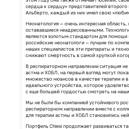
этом году она также отмечает юбилей, свое 
сердца к сердцу» представителей второго 
Альберто, каждый из них имел свою «люби
Неонатология — очень интересная область,
остававшиеся неадресованными. Технологи
являются золотым стандартом для помощи 
российские неонатологи — лучшие по компе
наших специалистов эти препараты и техн
снижают смертность в самой хрупкой ког
В респираторном направлении ситуация не 
астма и ХОБЛ, на первый взгляд могут пок
множество нюансов в качестве терапии и в
идеального устройства, которое удовлетво
с еще большей гордостью смотреть на наши
Мы не были бы компанией устойчивого рост
респираторном направлении вместе с колл
для терапии астмы и ХОБЛ становились ней
Портфель Chiesi продолжает развиваться та