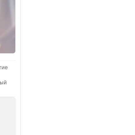
тие
ный