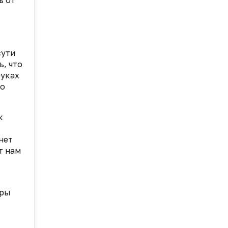
ь от
сути
, что
руках
но
к
нет
т нам
оры