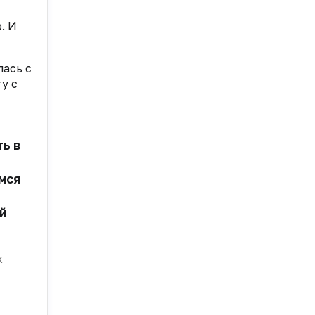
. И
лась с
у с
ь в
мся
й
х