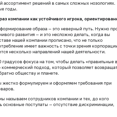
й ассортимент решений в самых сложных нозологиях.
ые годы.
раз компании как устойчивого игрока, ориентирован
 формирование образа — это неверный путь. Нужно пр
чивого развития — и это несложно делать, когда вы
ставе нашей компании прописано, что не только
отребление имеет важность с точки зрения корпораци
ется несколько направлений нашей деятельности.
0 градусов фокуса на том, чтобы делать «правильные 
то коммерческий подход, который позволяет возвраща
братно обществу и планете.
Мы жестко формулируем и оформляем требования при
оваров.
 мы называем сотрудников компании и тех, до кого
сь основные постулаты — отсутствие дискриминации,