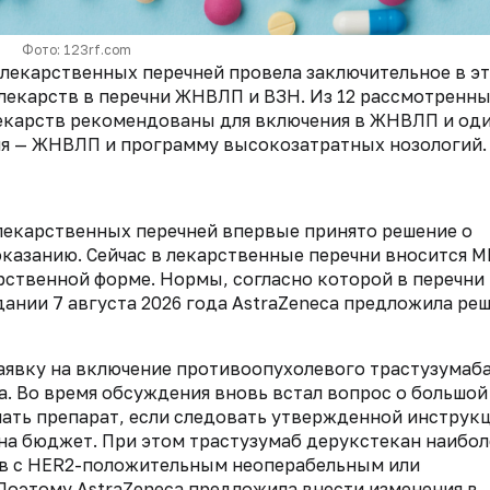
Фото: 123rf.com
лекарственных перечней провела заключительное в э
 лекарств в перечни ЖНВЛП и ВЗН. Из 12 рассмотренн
лекарств рекомендованы для включения в ЖНВЛП и од
чня — ЖНВЛП и программу высокозатратных нозологий.
екарственных перечней впервые принято решение о
казанию. Сейчас в лекарственные перечни вносится М
рственной форме. Нормы, согласно которой в перечни
дании 7 августа 2026 года AstraZeneca предложила ре
аявку на включение противоопухолевого трастузумаб
. Во время обсуждения вновь встал вопрос о большой
ать препарат, если следовать утвержденной инструкц
 на бюджет. При этом трастузумаб дерукстекан наибол
ов с HER2-положительным неоперабельным или
Поэтому AstraZeneca предложила внести изменения в