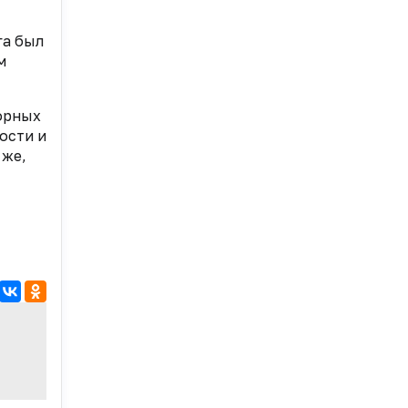
га был
м
орных
ости и
 же,