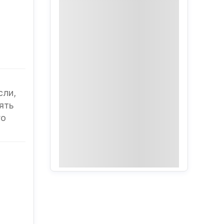
сли,
ять
го