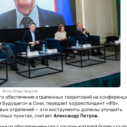
Фото: Игорь Чунусов
го обеспечения отдаленных территорий на конференц
 Будущего» в Сочи, передает корреспондент «ФВ».
вых отделений — эти инструменты должны улучшить
пных пунктах, считает
Александр Петров.
енным обеспечением сел с числом жителей более ста ч