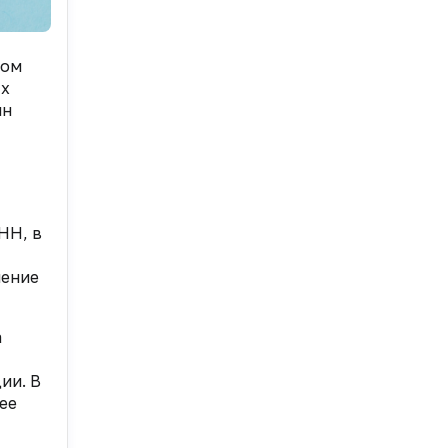
том
ых
ин
НН, в
шение
а
ии. В
ее