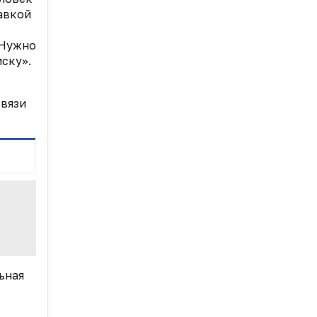
авкой
 Нужно
иску».
связи
ьная