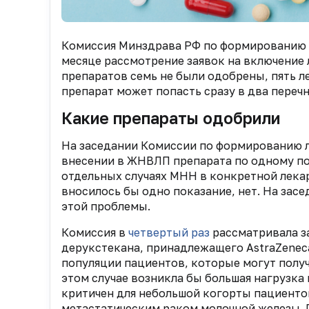
Комиссия Минздрава РФ по формированию 
месяце рассмотрение заявок на включение
препаратов семь не были одобрены, пять 
препарат может попасть сразу в два пере
Какие препараты одобрили
На заседании Комиссии по формированию л
внесении в ЖНВЛП препарата по одному по
отдельных случаях МНН в конкретной лека
вносилось бы одно показание, нет. На засе
этой проблемы.
Комиссия в
четвертый раз
рассматривала з
дерукстекана, принадлежащего AstraZeneca
популяции пациентов, которые могут получ
этом случае возникла бы большая нагрузка
критичен для небольшой когорты пациент
метастатическим раком молочной железы. 