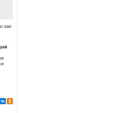
с: как
уэй
но
ки