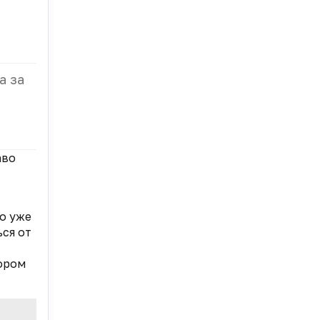
a за
аво
но уже
ся от
ором