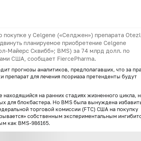
 покупке у Celgene («Селджен») препарата Otezl
родвинуть планируемое приобретение Celgene
тол-Майерс Сквибб»; BMS) за 74 млрд долл. по
ами США, сообщает FiercePharma.
дит прогнозы аналитиков, предполагавших, что за пр
 препарат для лечения псориаза претенденты будут
ще находящийся на ранних стадиях жизненного цикла, 
ых для блокбастера. Но BMS была вынуждена избавить
едеральной торговой комиссии (FTC) США на покупку
екрывается» собственным экспериментальным ингибит
ым как BMS-986165.