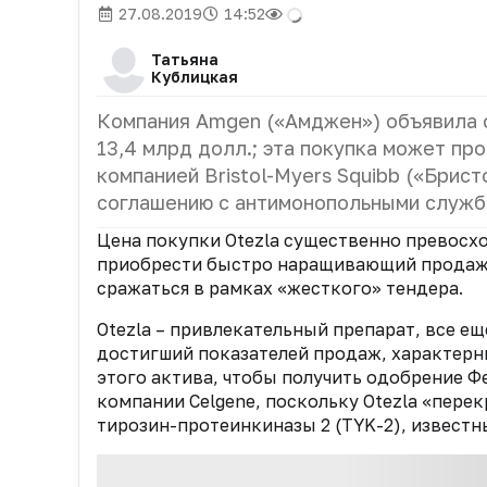
27.08.2019
14:52
Татьяна
Кублицкая
Компания Amgen («Амджен») объявила о
13,4 млрд долл.; эта покупка может п
компанией Bristol-Myers Squibb («Брис
соглашению с антимонопольными служб
Цена покупки Otezla существенно превосхо
приобрести быстро наращивающий продажи
сражаться в рамках «жесткого» тендера.
Otezla – привлекательный препарат, все е
достигший показателей продаж, характерн
этого актива, чтобы получить одобрение Ф
компании Celgene, поскольку Otezla «пер
тирозин-протеинкиназы 2 (TYK-2), известн