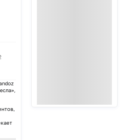
2
andoz
есла»,
ентов,
екает