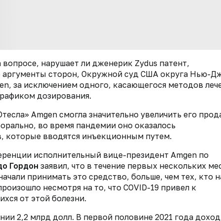
 вопросе, нарушает ли дженерик Zydus патент,
е аргументы сторон, Окружной суд США округа Нью-Д
en, за исключением одного, касающегося методов леч
графиком дозирования.
Отесла» Amgen смогла значительно увеличить его прод
рорально, во время пандемии оно оказалось
, которые вводятся инъекционным путем.
еренции исполнительный вице-президент Amgen по
о Гордон
заявил, что в течение первых нескольких ме
чали принимать это средство, больше, чем тех, кто н
роизошло несмотря на то, что COVID-19 привел к
хся от этой болезни.
нии 2,2 млрд долл. В первой половине 2021 года дохо