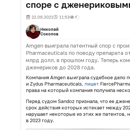
споре с дженериковым
22.09.2021
11:53
Николай
Соколов
Amgen выиграла патентный спор с прои
Pharmaceuticals по поводу препарата о
млрд долл. в прошлом году. Теперь ко
дженериков до 2028 года.
Компания Amgen выиграла судебное дело п
и Zydus Pharmaceuticals,
пишет
FiercePharma
права на который компания получила нескол
Перед судом Sandoz признала, что ее джен
срок действия которых истекает между 2023
нарушает некоторые из этих же патентов, н
в 2023 году.