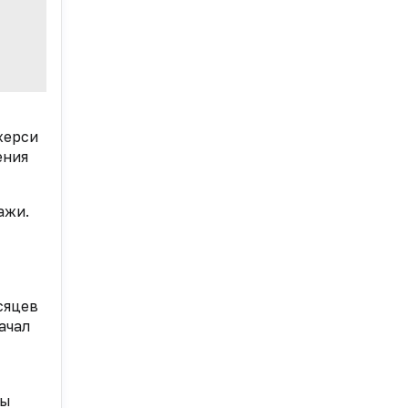
жерси
ения
ажи.
сяцев
ачал
ды