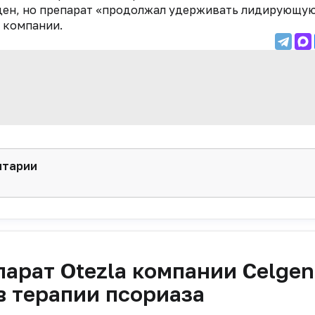
я цен, но препарат «продолжал удерживать лидирующу
в компании.
нтарии
арат Otezla компании Celgen
в терапии псориаза