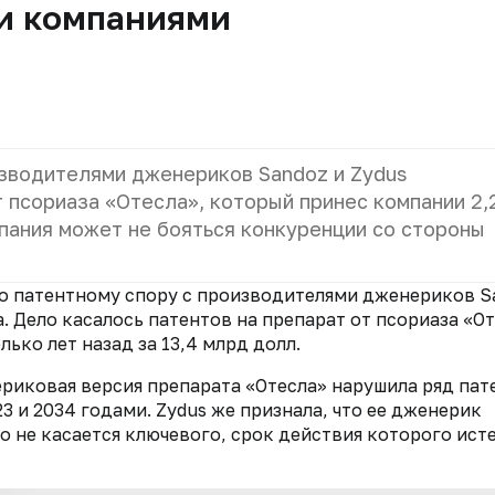
и компаниями
зводителями дженериков Sandoz и Zydus
т псориаза «Отесла», который принес компании 2,
мпания может не бояться конкуренции со стороны
о патентному спору с производителями дженериков S
. Дело касалось патентов на препарат от псориаза «От
ько лет назад за 13,4 млрд долл.
ериковая версия препарата «Отесла» нарушила ряд пат
 и 2034 годами. Zydus же признала, что ее дженерик
о не касается ключевого, срок действия которого ист