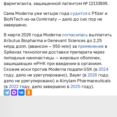
фармгиганта, защищенной патентом № 12133899.
Сама Moderna уже четыре года
судится
с Pfizer и
BioNTech из-за Comirnaty — дело до сих пор не
завершено.
В марте 2026 года Moderna
согласилась
выплатить
Arbutus Biopharma и Genevant Sciences до 2,25
млрд долл. (авансом — 950 млн) за
применение
в
Spikevax технологии доставки препарата через
липидные наночастицы — жировых оболочек,
защищающих мРНК при введении в организм.
Схожие иски против Moderna подали GSK (в
2024
году, дело не урегулировано), Bayer (в
2026
году,
дело не урегулировано) и Alnylam Pharmaceuticals
(в
2022
году, дело завершено в
2025
году).