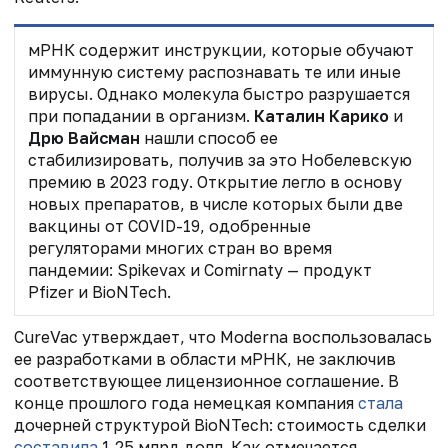
мРНК содержит инструкции, которые обучают
иммунную систему распознавать те или иные
вирусы. Однако молекула быстро разрушается
при попадании в организм.
Каталин Карико
и
Дрю Вайсман
нашли способ ее
стабилизировать, получив за это Нобелевскую
премию в 2023 году. Открытие легло в основу
новых препаратов, в числе которых были две
вакцины от COVID-19, одобренные
регуляторами многих стран во время
пандемии: Spikevax и Comirnaty — продукт
Pfizer и BioNTech.
CureVac утверждает, что Moderna воспользовалась
ее разработками в области мРНК, не заключив
соответствующее лицензионное соглашение. В
конце прошлого года немецкая компания
стала
дочерней структурой BioNTech: стоимость сделки
составила
1,25 млрд долл. Как отмечается,