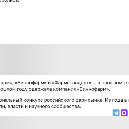
оролись:
жфарм», «Биннофарм» и «Фармстандарт» — в прошлом г
рошлом году одержала компания «Биннофарм».
ональный конкурс российского фармрынка. Из года в 
и, власти и научного сообщества.