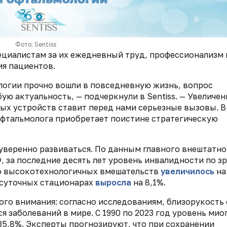
Фото: Sentiss
циалистам за их ежедневный труд, профессионализм 
ия пациентов.
логии прочно вошли в повседневную жизнь, вопрос
ую актуальность, — подчеркнули в Sentiss. — Увеличен
х устройств ставит перед нами серьезные вызовы. В
офтальмолога приобретает поистине стратегическую
уверенно развиваться. По данным главного внештатно
 за последние десять лет уровень инвалидности по з
сло высокотехнологичных вмешательств
увеличилось
на
осуточных стационарах
выросла
на 8,1%.
го внимания: согласно исследованиям, близорукость 
заболеваний в мире. С 1990 по 2023 год уровень мио
 35,8%. Эксперты прогнозируют, что при сохранении