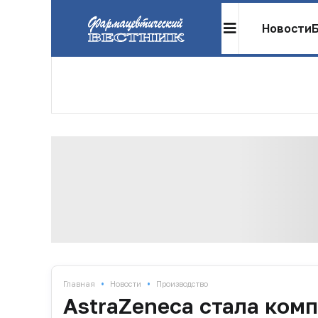
Новости
•
•
Главная
Новости
Производство
AstraZeneca стала ком