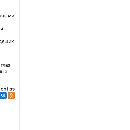
упными
ы.
идящих
 глаз
ные
entiss