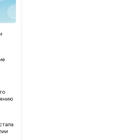
и
ие
го
рению
стала
пии