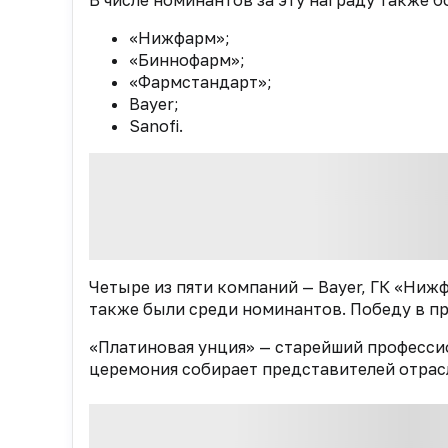
В числе номинантов за эту награду также б
«Нижфарм»;
«Биннофарм»;
«Фармстандарт»;
Bayer;
Sanofi.
Четыре из пяти компаний — Bayer, ГК «Ни
также были среди номинантов. Победу в п
«Платиновая унция» — старейший професси
церемония собирает представителей отрасл