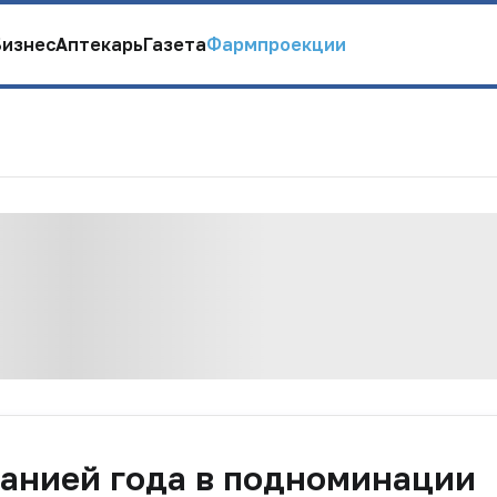
Бизнес
Аптекарь
Газета
Фармпроекции
панией года в подноминации