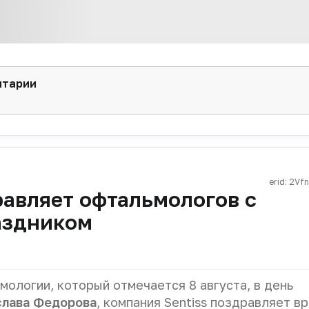
нтарии
erid: 2Vf
равляет офтальмологов с
аздником
ологии, который отмечается 8 августа, в день
слава Федорова
, компания Sentiss поздравляет в