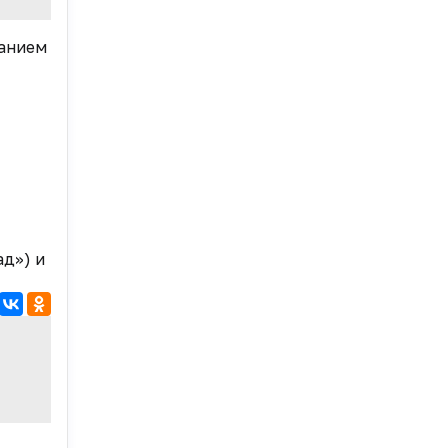
ванием
д») и