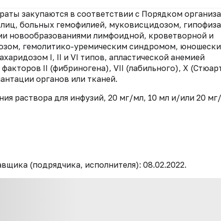
араты закупаются в соответствии с Порядком организ
 лиц, больных гемофилией, муковисцидозом, гипофиз
ыми новообразованиями лимфоидной, кроветворной и
розом, гемолитико-уремическим синдромом, юношеск
аридозом I, II и VI типов, апластической анемией
кторов II (фибриногена), VII (лабильного), X (Стюар
лантации органов или тканей.
ия раствора для инфузий, 20 мг/мл, 10 мл и/или 20 мг/
авщика (подрядчика, исполнителя):
08.02.2022.