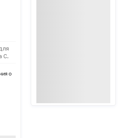
для
 C.
ния о