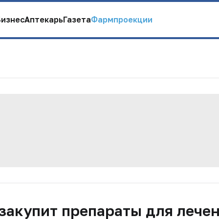
Бизнес
Аптекарь
Газета
Фармпроекции
закупит препараты для лече