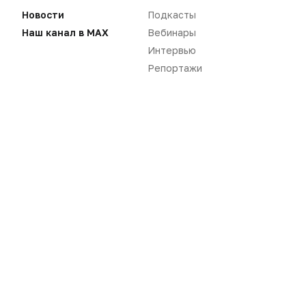
Новости
Подкасты
Наш канал в MAX
Вебинары
Интервью
Репортажи
Новости
Репортажи
Регуляторика
Вебинары
Производство
Подкасты
Розница
Интервью
Дистрибуция
Газета
Карьера
Оформить подписку
Аналитика
Архив номеров