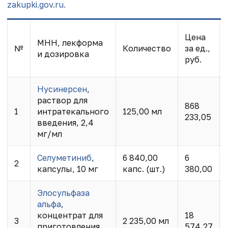
zakupki.gov.ru.
Цена
МНН, лекформа
№
Количество
за ед.,
и дозировка
руб.
Нусинерсен
,
раствор для
868
1
интратекального
125,00 мл
233,05
введения, 2,4
мг/мл
Селуметиниб
,
6 840,00
6
2
капсулы, 10 мг
капс. (шт.)
380,00
Элосульфаза
альфа
,
концентрат для
18
3
2 235,00 мл
приготовления
574,27