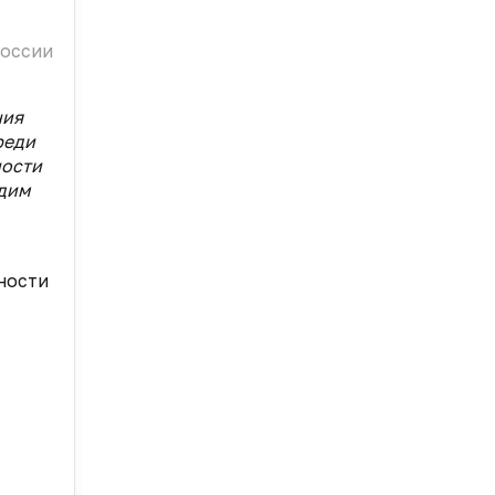
России
ния
реди
ности
идим
ности