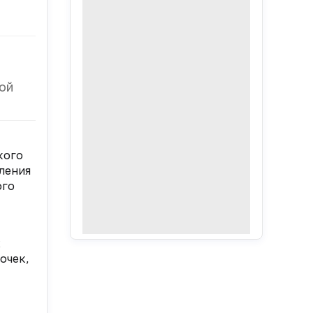
ой
кого
ления
ого
х
очек,