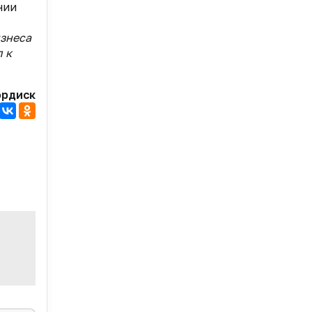
нии
изнеса
 к
ордиск