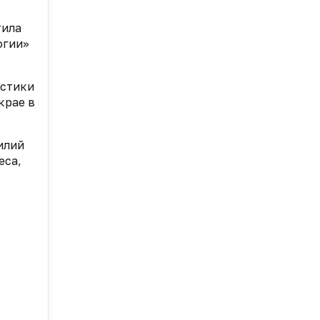
тила
огии»
остики
крае в
илий
еса,