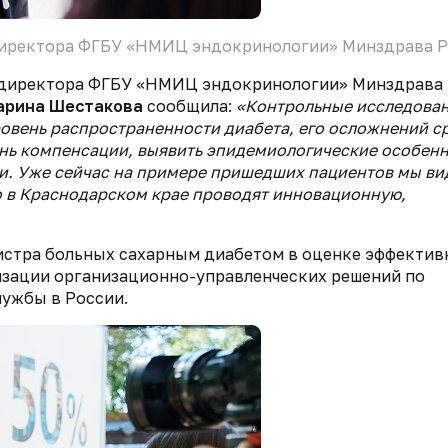
 директора ФГБУ «НМИЦ эндокринологии» Минздрава 
ль директора ФГБУ «НМИЦ эндокринологии» Минздрава
рина Шестакова
сообщила:
«Контрольные исследова
ровень распространенности диабета, его осложнений с
ень компенсации, выявить эпидемиологические особен
ти. Уже сейчас на примере пришедших пациентов мы в
о в Краснодарском крае проводят инновационную,
истра больных сахарным диабетом в оценке эффектив
изации организационно-управленческих решений по
ужбы в России.