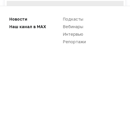
Новости
Подкасты
Наш канал в MAX
Вебинары
Интервью
Репортажи
Новости
Репортажи
Регуляторика
Вебинары
Производство
Подкасты
Розница
Интервью