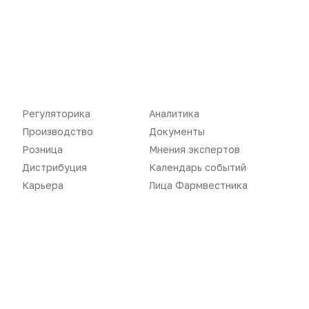
Дистрибуция
Газета
Карьера
Оформить подписку
Аналитика
Архив номеров
Документы
Реклама в газете
Регуляторика
Аналитика
Бизнес
Реклама на сайте
Производство
Документы
Аптекарь
Контакты
Розница
Мнения экспертов
Дистрибуция
Календарь событий
Карьера
Лица Фармвестника
«Политика конфиденциальности»
«Основные виды деятельности компании»
«Редакционная политика»