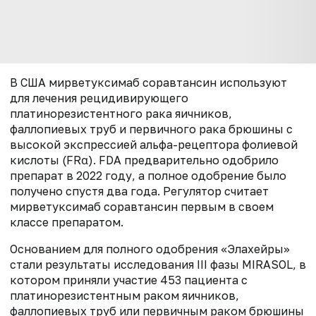
В США мирветуксимаб соравтансин используют
для лечения рецидивирующего
платинорезистентного рака яичников,
фаллопиевых труб и первичного рака брюшины с
высокой экспрессией альфа-рецептора фолиевой
кислоты (FRα). FDA предварительно одобрило
препарат в 2022 году, а полное одобрение было
получено спустя два года. Регулятор считает
мирветуксимаб соравтансин первым в своем
классе препаратом.
Основанием для полного одобрения «Элахейры»
стали результаты исследования III фазы MIRASOL, в
котором приняли участие 453 пациента с
платинорезистентным раком яичников,
фаллопиевых труб или первичным раком брюшины