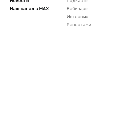
Новости
Подкасты
Наш канал в MAX
Вебинары
Интервью
Репортажи
Новости
Репортажи
Регуляторика
Вебинары
Производство
Подкасты
Розница
Интервью
Дистрибуция
Газета