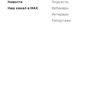
Новости
Подкасты
Наш канал в MAX
Вебинары
Интервью
Репортажи
Новости
Репортажи
Регуляторика
Вебинары
Производство
Подкасты
Розница
Интервью
Дистрибуция
Газета
Карьера
Оформить подписку
Аналитика
Архив номеров
Документы
Реклама в газете
Бизнес
Реклама на сайте