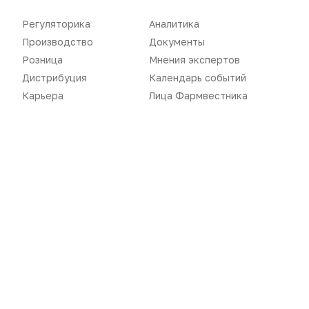
Аптекарь
Контакты
Регуляторика
Аналитика
Производство
Документы
Розница
Мнения экспертов
Дистрибуция
Календарь событий
«Политика конфиденциальности»
«Основные виды деятельности компании»
Карьера
Лица Фармвестника
«Редакционная политика»
Воспроизведение материалов допускается только при соблюдении
ограничений, установленных Правообладателем
, при указании
автора используемых материалов и ссылки на портал
Pharmvestnik.ru как на источник заимствования с обязательной
гиперссылкой на сайт
pharmvestnik.ru
Продолжая использовать наш сайт, вы даете согласие на
обработку файлов cookie, которые обеспечивают