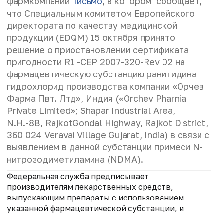
фармкомпаний
письмо
, в котором сообщает,
что Специальным комитетом Европейского
директората по качеству медицинской
продукции (EDQM) 15 октября принято
решение о приостановлении сертификата
пригодности R1 -СЕР 2007-320-Rev 02 на
фармацевтическую субстанцию ранитидина
гидрохлорид производства компании «Орчев
Фарма Пвт. Лтд», Индия («Orchev Pharnia
Private Limited»; Shapar Industrial Area,
N.H.-8B, RajkotGondal Highway, Rajkot District,
360 024 Veravai Village Gujarat, India) в связи с
выявлением в данной субстанции примеси N-
нитрозодиметиламина (NDMA).
Федеральная служба предписывает
производителям лекарственных средств,
выпускающим препараты с использованием
указанной фармацевтической субстанции, и