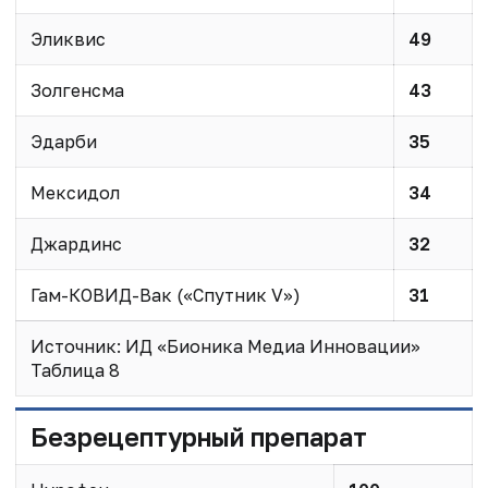
Эликвис
49
Золгенсма
43
Эдарби
35
Мексидол
34
Джардинс
32
Гам-КОВИД-Вак («Спутник V»)
31
Источник: ИД «Бионика Медиа Инновации»
Таблица 8
Безрецептурный препарат