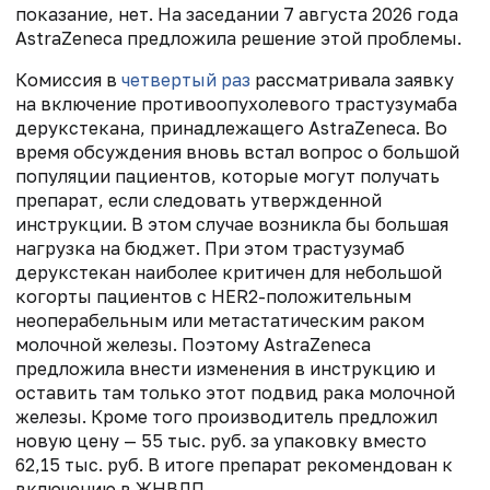
показание, нет. На заседании 7 августа 2026 года
AstraZeneca предложила решение этой проблемы.
Комиссия в
четвертый раз
рассматривала заявку
на включение противоопухолевого трастузумаба
дерукстекана, принадлежащего AstraZeneca. Во
время обсуждения вновь встал вопрос о большой
популяции пациентов, которые могут получать
препарат, если следовать утвержденной
инструкции. В этом случае возникла бы большая
нагрузка на бюджет. При этом трастузумаб
дерукстекан наиболее критичен для небольшой
когорты пациентов с HER2-положительным
неоперабельным или метастатическим раком
молочной железы. Поэтому AstraZeneca
предложила внести изменения в инструкцию и
оставить там только этот подвид рака молочной
железы. Кроме того производитель предложил
новую цену — 55 тыс. руб. за упаковку вместо
62,15 тыс. руб. В итоге препарат рекомендован к
включению в ЖНВЛП.