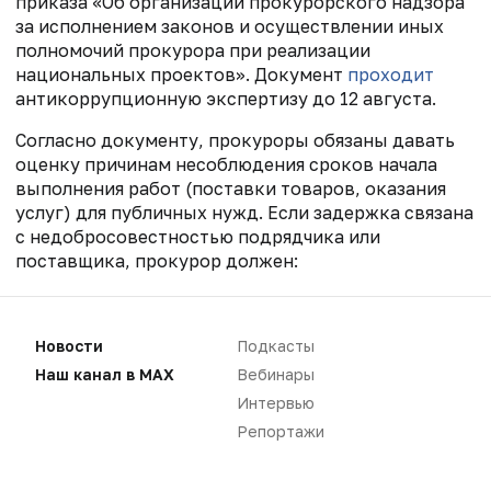
приказа «Об организации прокурорского надзора
за исполнением законов и осуществлении иных
полномочий прокурора при реализации
национальных проектов». Документ
проходит
антикоррупционную экспертизу до 12 августа.
Согласно документу, прокуроры обязаны давать
оценку причинам несоблюдения сроков начала
выполнения работ (поставки товаров, оказания
услуг) для публичных нужд. Если задержка связана
с недобросовестностью подрядчика или
поставщика, прокурор должен:
понуждать заказчика к своевременному
расторжению контракта;
Новости
Подкасты
добиваться оперативного инициирования
повторных закупочных процедур;
Наш канал в MAX
Вебинары
требовать направления сведений о
Интервью
недобросовестном поставщике в Реестр
Репортажи
недобросовестных поставщиков (РНП).