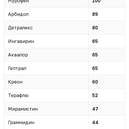
Нурофен
100
Арбидол
89
Детралекс
80
Ингавирин
65
Аквалор
65
Гептрал
65
Креон
60
Терафлю
52
Мирамистин
47
Граммидин
44