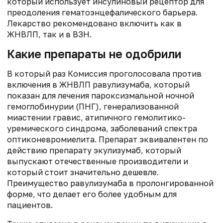
который использует инсулиновый рецептор для
преодоления гематоэнцефалического барьера.
Лекарство рекомендовано включить как в
ЖНВЛП, так и в ВЗН.
Какие препараты не одобрили
В который раз Комиссия проголосовала против
включения в ЖНВЛП равулизумаба, который
показан для лечения пароксизмальной ночной
гемоглобинурии (ПНГ), генерализованной
миастении гравис, атипичного гемолитико-
уремического синдрома, заболеваний спектра
оптиконевромиелита. Препарат эквивалентен по
действию препарату экулизумаб, который
выпускают отечественные производители и
который стоит значительно дешевле.
Преимущество равулизумаба в пролонгированной
форме, что делает его более удобным для
пациентов.