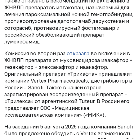
Также отказано в рекомендации по включению в
ЖНВЛП препаратов иптакопан, назначаемый для
лечения пароксизмальной ночной гемоглобинурии,
противоопухолевые датопотамаб дерукстекан и
соторасиб, противовирусный фостемсавир и
российский обезболивающий препарат
лумекефамид.
Комиссия во второй раз
отказала
во включении в
ЖНВЛП препарата от муковисцидоза ивакафтор +
тезакафтор + элексакафтор и ивакафтор.
Оригинальный препарат «Трикафта» принадлежит
компании Vertex Pharmaceuticals, дистрибьютор в
России – Sanofi. Также в нашей стране
зарегистрирован воспроизведенный препарат –
«Трилекса» от аргентинской Tuteur. В России его
представляет ООО «Медицинская
исследовательская компания» («МИК»).
На заседании 5 августа 2026 года компании Sanofi
было предложено обсудить с Vertex возможность