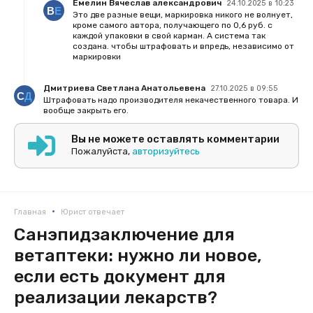
Емелин Вячеслав александрович
24.10.2025 в 10:23
Это две разные вещи, маркировка никого не волнует,
кроме самого автора, получающего по 0,6 руб. с
каждой упаковки в свой карман. А система так
создана. чтобы штрафовать и впредь, независимо от
маркировки
Дмитриева Светлана Анатольевена
27.10.2025 в 09:55
Штрафовать надо производителя некачественного товара. И
вообще закрыть его.
Вы не можете оставлять комментарии
Пожалуйста,
авторизуйтесь
•
Главная
Юрист отвечает
Санэпидзаключение для
ветаптеки: нужно ли новое,
если есть документ для
реализации лекарств?