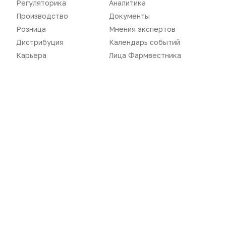
Регуляторика
Аналитика
Дистрибуция
Газета
Производство
Документы
Карьера
Оформить подписку
Розница
Мнения экспертов
Дистрибуция
Календарь событий
Аналитика
Архив номеров
Карьера
Лица Фармвестника
Документы
Реклама в газете
Бизнес
Реклама на сайте
Аптекарь
Контакты
«Политика конфиденциальности»
«Основные виды деятельности компании»
«Редакционная политика»