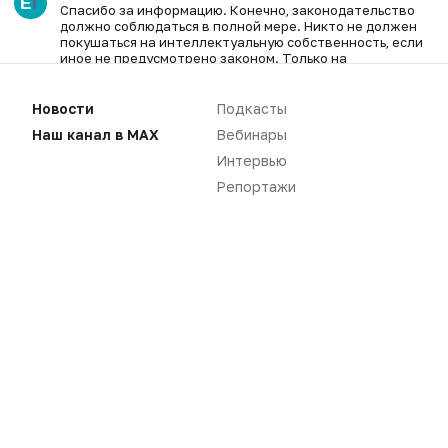
Спасибо за информацию. Конечно, законодательство
должно соблюдаться в полной мере. Никто не должен
покушаться на интеллектуальную собственность, если
иное не предусмотрено законом. Только на
государственном уровне могут быть даны разрешения
на принудительное лицензирование.
Новости
Подкасты
Азарова Ольга Николаевна
06.02.2025 в 23:57
Наш канал в MAX
Вебинары
Спасибо за информацию. Это правильное решение.
Нужно обязательно сделать всё, чтобы фармкомпания
Интервью
могла быть спокойной в своих правах на тот или иной
Репортажи
препарат и это предусмотрено законом. Разрешение на
лицензию должны выдаваться только на законном
уровне.
Вы не можете оставлять
комментарии
Пожалуйста,
авторизуйтесь