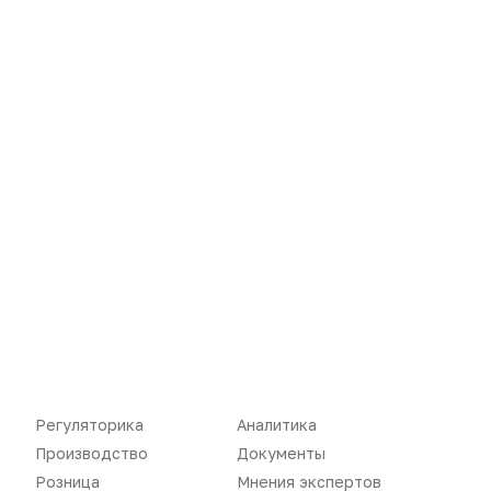
Новости
Репортажи
Регуляторика
Вебинары
Производство
Подкасты
Розница
Интервью
Регуляторика
Аналитика
Производство
Документы
Дистрибуция
Газета
Розница
Мнения экспертов