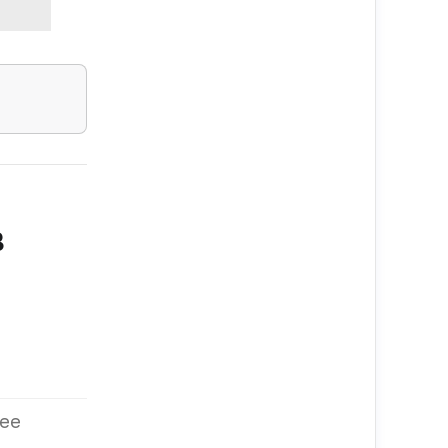
в
 ее