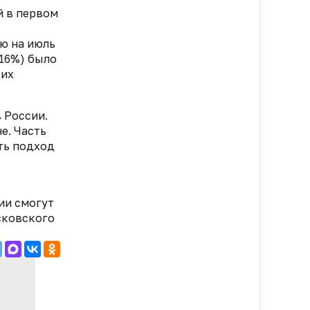
й в первом
ю на июль
16%) было
 их
в России.
е. Часть
ть подход
ии смогут
сковского