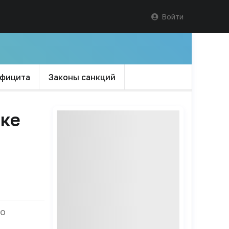
Войти
ефицита
Законы санкций
зке
ло