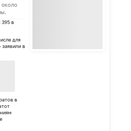
 около
ны.
 395 в
исле для
 заявили в
ратов в
этот
аниям
е