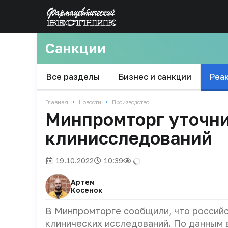
Санкции
Все разделы
Бизнес и санкции
Реа
•
•
Главная
Новости
Производство
Минпромторг уточни
клинисследований
19.10.2022
10:39
Артем
Косенок
В Минпромторге сообщили, что российс
клинических исследований. По данным 