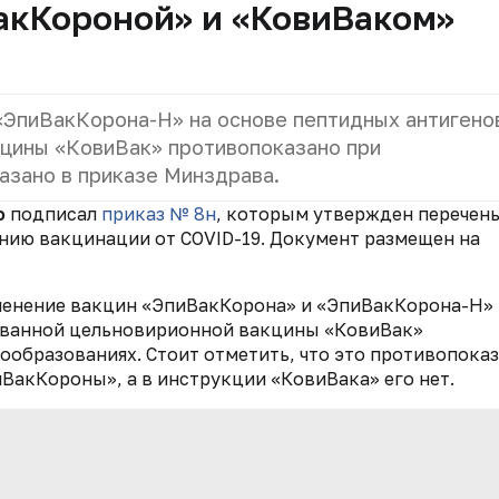
акКороной» и «КовиВаком»
«ЭпиВакКорона-Н» на основе пептидных антигено
кцины «КовиВак» противопоказано при
азано в приказе Минздрава.
о
подписал
приказ № 8н
, которым утвержден перечен
ию вакцинации от СОVID-19. Документ размещен на
именение вакцин «ЭпиВакКорона» и «ЭпиВакКорона-Н»
ованной цельновирионной вакцины «КовиВак»
ообразованиях. Стоит отметить, что это противопока
ВакКороны», а в инструкции «КовиВака» его нет.