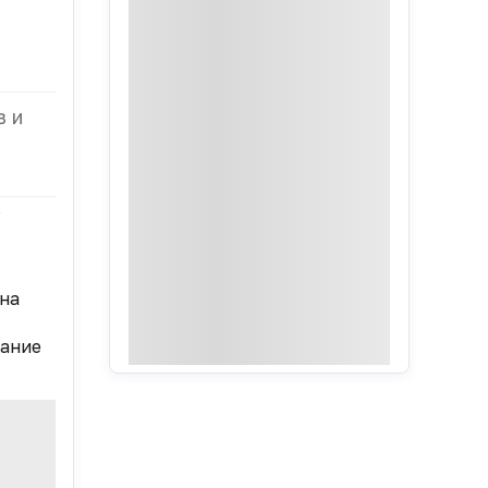
в и
ь
 на
зание