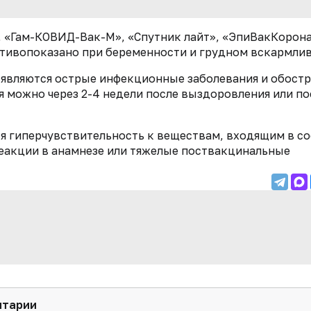
 «Гам-КОВИД-Вак-М», «Спутник лайт», «ЭпиВакКорона
тивопоказано при беременности и грудном вскармлив
м являются острые инфекционные заболевания и обост
 можно через 2-4 недели после выздоровления или по
 гиперчувствительность к веществам, входящим в со
реакции в анамнезе или тяжелые поствакцинальные
нтарии