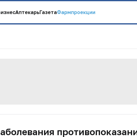
Бизнес
Аптекарь
Газета
Фармпроекции
заболевания противопоказан