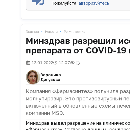
Пожалуйста,
авторизуйтесь
•
•
Главная
Новости
Регуляторика
Минздрав разрешил ис
препарата от COVID-19
12.01.2022
12:07
Вероника
Догузова
Компания «Фармасинтез» получила раз
молнупиравир. Это противовирусный пе
включенный в обновленные схемы лече
компании MSD.
Минздрав выдал разрешение на клиническ
«Фармасинтез». Согласно данным Государс