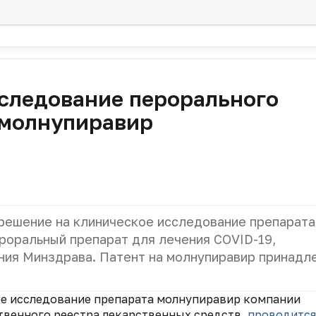
следование перорального
 молнупиравир
решение на клиническое исследование препарата
роральный препарат для лечения COVID-19,
ния Минздрава. Патент на молнупиравир принадл
ое исследование препарата молнупиравир компании
твенного реестра лекарственных средств,
проводится