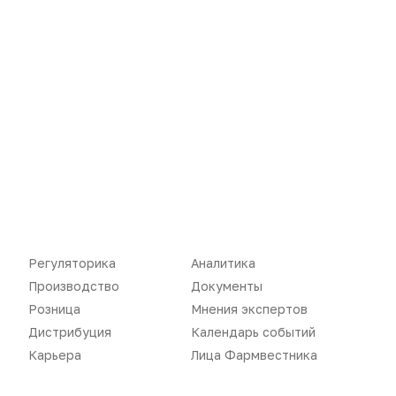
Регуляторика
Вебинары
Производство
Подкасты
Розница
Интервью
Дистрибуция
Газета
Карьера
Оформить подписку
Аналитика
Архив номеров
Документы
Реклама в газете
Бизнес
Реклама на сайте
Регуляторика
Аналитика
Производство
Документы
Аптекарь
Контакты
Розница
Мнения экспертов
Дистрибуция
Календарь событий
Карьера
Лица Фармвестника