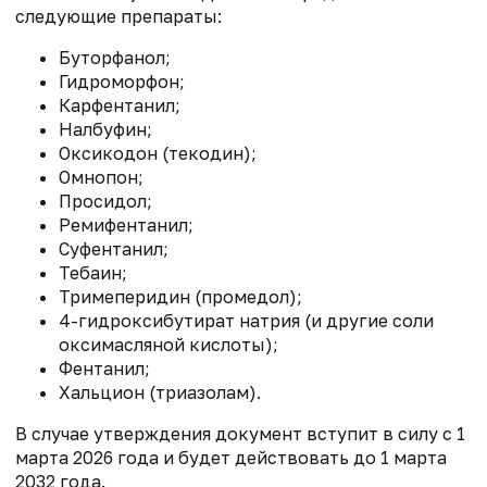
следующие препараты:
Буторфанол;
Гидроморфон;
Карфентанил;
Налбуфин;
Оксикодон (текодин);
Омнопон;
Просидол;
Ремифентанил;
Суфентанил;
Тебаин;
Тримеперидин (промедол);
4-гидроксибутират натрия (и другие соли
оксимасляной кислоты);
Фентанил;
Хальцион (триазолам).
В случае утверждения документ вступит в силу
с 1
марта 2026 года и будет действовать
до 1 марта
2032 года.