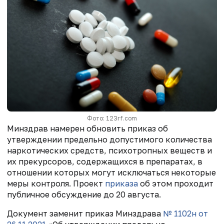
Фото: 123rf.com
Минздрав намерен обновить приказ об
утверждении предельно допустимого количества
наркотических средств, психотропных веществ и
их прекурсоров, содержащихся в препаратах, в
отношении которых могут исключаться некоторые
меры контроля. Проект
приказа
об этом проходит
публичное обсуждение до 20 августа.
Документ заменит приказ Минздрава
№ 1102н от