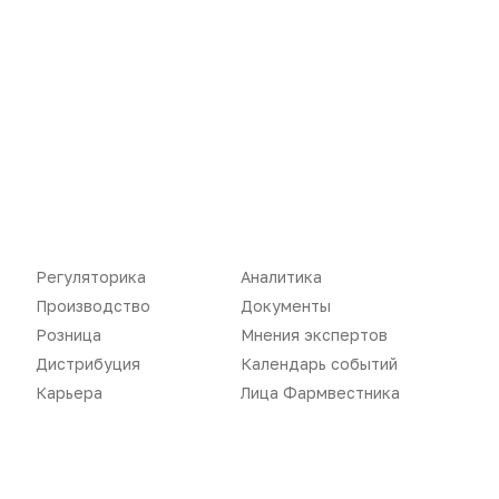
Регуляторика
Вебинары
Производство
Подкасты
Розница
Интервью
Дистрибуция
Газета
Карьера
Оформить подписку
Аналитика
Архив номеров
Регуляторика
Аналитика
Документы
Реклама в газете
Производство
Документы
Розница
Мнения экспертов
Бизнес
Реклама на сайте
Дистрибуция
Календарь событий
Аптекарь
Контакты
Карьера
Лица Фармвестника