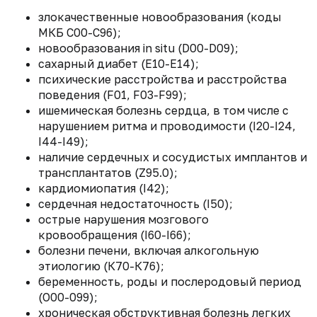
злокачественные новообразования (коды
МКБ C00-C96);
новообразования in situ (D00-D09);
сахарный диабет (E10-Е14);
психические расстройства и расстройства
поведения (F01, F03-F99);
ишемическая болезнь сердца, в том числе с
нарушением ритма и проводимости (I20-I24,
I44-I49);
наличие сердечных и сосудистых имплантов и
трансплантатов (Z95.0);
кардиомиопатия (I42);
сердечная недостаточность (I50);
острые нарушения мозгового
кровообращения (I60-I66);
болезни печени, включая алкогольную
этиологию (К70-К76);
беременность, роды и послеродовый период
(О00-099);
хроническая обструктивная болезнь легких