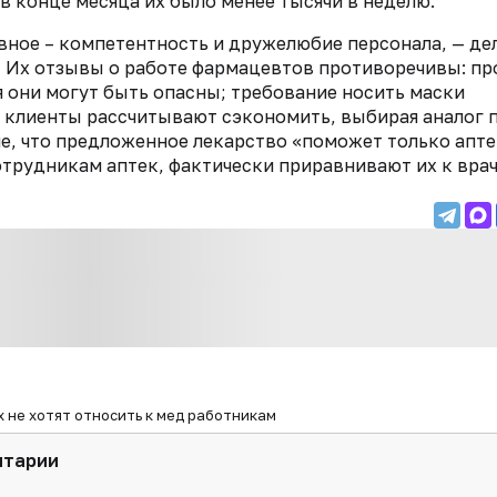
 в конце месяца их было менее тысячи в неделю.
авное – компетентность и дружелюбие персонала, — де
 ­– Их отзывы о работе фармацевтов противоречивы: п
я они могут быть опасны; требование носить маски
; клиенты рассчитывают сэкономить, выбирая аналог 
е, что предложенное лекарство «поможет только апте
трудникам аптек, фактически приравнивают их к вра
х не хотят относить к мед работникам
нтарии