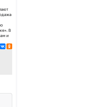
лают
родажа
по
ке». В
чам и