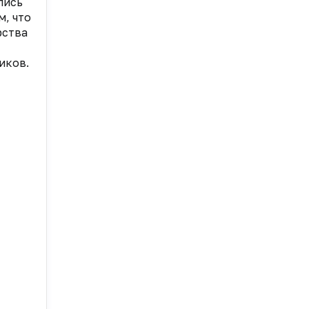
лись
м, что
рства
иков.