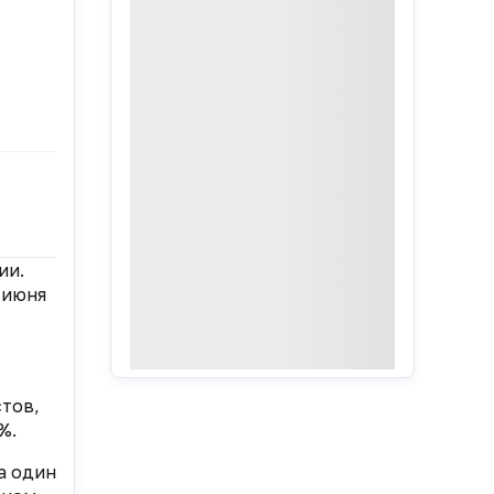
ии.
 июня
стов,
%.
а один