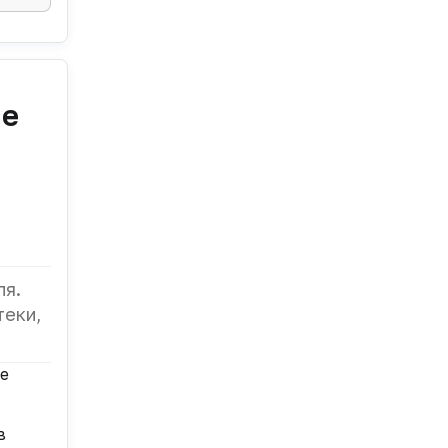
не
ля.
теки,
не
в