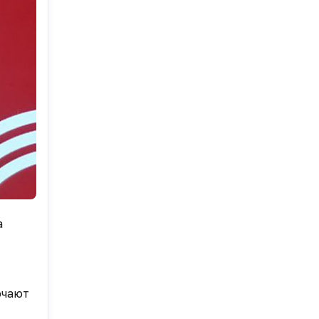
а
ючают