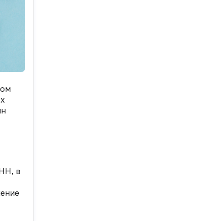
том
ых
ин
НН, в
шение