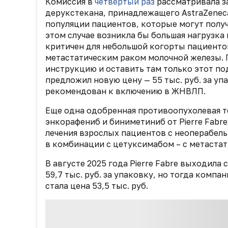
Комиссия в
четвертый раз
рассматривала з
дерукстекана, принадлежащего AstraZeneca
популяции пациентов, которые могут получ
этом случае возникла бы большая нагрузка
критичен для небольшой когорты пациент
метастатическим раком молочной железы. 
инструкцию и оставить там только этот по
предложил новую цену — 55 тыс. руб. за упа
рекомендован к включению в ЖНВЛП.
Еще одна одобренная противоопухолевая т
энкорафениб и биниметиниб от Pierre Fabr
лечения взрослых пациентов с неоперабел
в комбинации с цетуксимабом – с метаста
В августе 2025 года Pierre Fabre выходил
59,7 тыс. руб. за упаковку, но тогда компа
стала цена 53,5 тыс. руб.