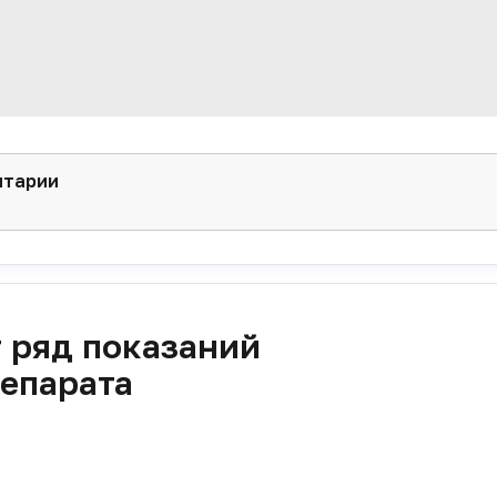
нтарии
 ряд показаний
репарата