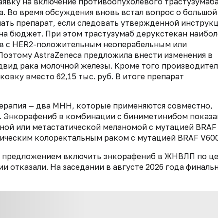
аявку на включение противоопухолевого трастузумаб
. Во время обсуждения вновь встал вопрос о большой
ать препарат, если следовать утвержденной инструкц
 на бюджет. При этом трастузумаб дерукстекан наибол
ов с HER2-положительным неоперабельным или
Поэтому AstraZeneca предложила внести изменения в
двид рака молочной железы. Кроме того производите
ковку вместо 62,15 тыс. руб. В итоге препарат
ерапия — два МНН, которые применяются совместно,
e. Энкорафениб в комбинации с биниметинибом показа
ьной или метастатической меланомой с мутацией BRAF
тическим колоректальным раком с мутацией BRAF V600
а с предложением включить энкорафениб в ЖНВЛП по ц
нии отказали. На заседании в августе 2026 года финаль