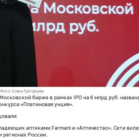
Фото: Елена Григорьева
осковской бирже в рамках IPO на 6 млрд руб. назван
онкурса «Платиновая унция».
довали:
ладеющих аптеками Farmani и «Аптечество». Сети вкл
и регионах России.