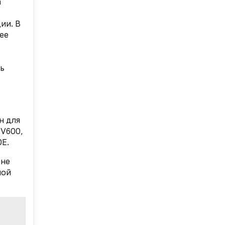
а
ии. В
ее
ль
н для
 V600,
E.
ене
ной