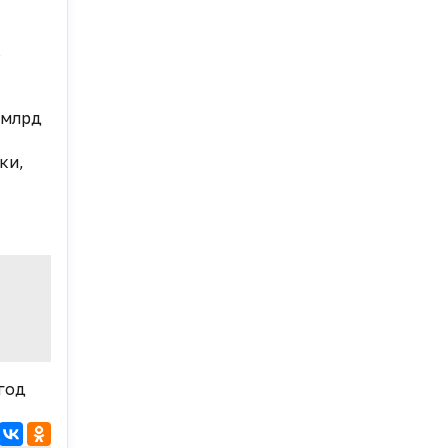
в
 млрд
ки,
год