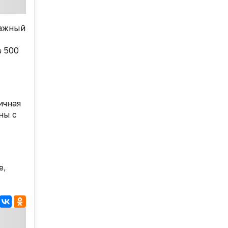
ражный
в 500
ичная
ны с
е,