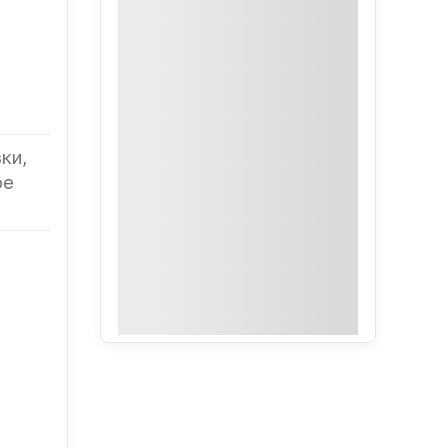
ки,
ое