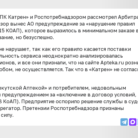
«НПК Катрен» и Роспотребнадзором рассмотрел Арбит
зор вынес АО предупреждение за «нарушение правил
15 КОАП), которое выразилось в минимальном заказе 
зание, но безуспешно.
е нарушает, так как его правило касается поставки
тельность сервиса неоднократно анализировалась
нов, и все они признали, что на сайте Apteka.ru розн
бом, не осуществляется. Так что в «Катрен» не соглас
Иркутской Аптекой» и потребителем, недовольным
я предупреждением за «включение в договор условий,
.8 КоАП). Предприятие оспорило решение службы в суд
грегатор. Претензии Роспотребнадзора признаны
силу.