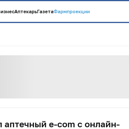
Бизнес
Аптекарь
Газета
Фармпроекции
 аптечный e-com с онлайн-