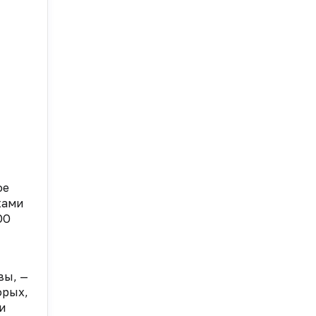
ое
жами
ОО
вы, —
орых,
и