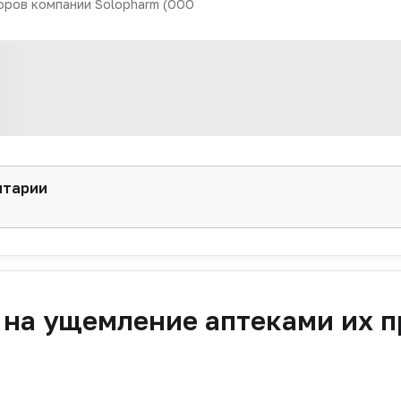
оров компании Solopharm (ООО
нтарии
 на ущемление аптеками их п