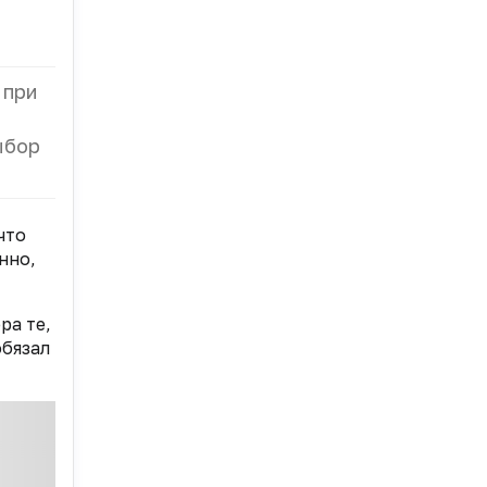
 при
ыбор
что
нно,
ра те,
обязал