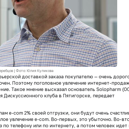
еребцов | Фото: Юлия Куликова
рьерской доставкой заказа покупателю — очень дорог
точен. Поэтому поголовное увлечение интернет-прода
ние. Такое мнение высказал основатель Solopharm (О
я Дискуссионного клуба в Пятигорске, передает
лам e-com 2% своей отгрузки, они будут очень счастли
лое увлечение e-com. Во-первых, это убыточно. Во-вт
з по телефону или по интернету, а потом человек идет 