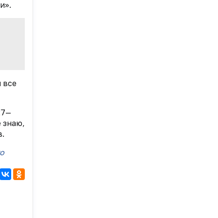
и».
 все
27—
 знаю,
в.
о