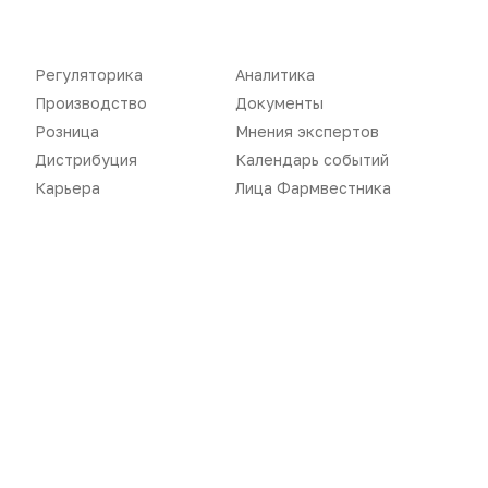
Производство
Подкасты
Розница
Интервью
Регуляторика
Аналитика
Дистрибуция
Газета
Производство
Документы
Розница
Мнения экспертов
Карьера
Оформить подписку
Дистрибуция
Календарь событий
Аналитика
Архив номеров
Карьера
Лица Фармвестника
Документы
Реклама в газете
Бизнес
Реклама на сайте
Аптекарь
Контакты
«Политика конфиденциальности»
«Основные виды деятельности компании»
«Редакционная политика»