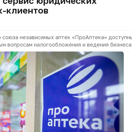
а сервис юридических
к-клиентов
о союза независимых аптек «ПроАптека» доступн
ым вопросам налогообложения и ведения бизнеса