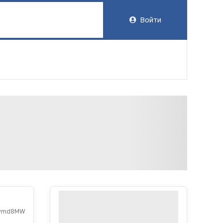
Войти
xwmd8MW