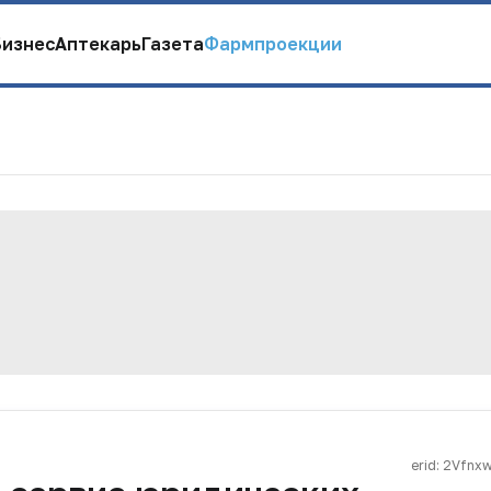
Бизнес
Аптекарь
Газета
Фармпроекции
erid: 2Vfn