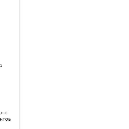
ю
ого
ентов