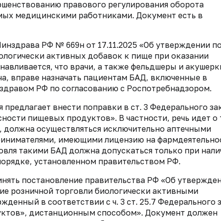
ершенствованию правового
регулирования оборота
емых
медицинскими работниками. Документ есть в
Минздрава РФ № 669н от 17.11.2025
«Об утверждении п
ологически активных
добавок к пище при оказании
навливается, что врачи, а также фельдшеры и акушерк
а, вправе назначать пациентам БАД, включенные в
здравом РФ по согласованию с Роспотребнадзором.
я предлагает внести поправки
в ст. 3 Федерального за
сности пищевых продуктов». В частности, речь идет о 
ь, должна осуществляться
исключительно аптечными
инимателями, имеющими лицензию на фармдеятельнос
говля такими
БАД должна допускаться только при нали
порядке,
установленном правительством РФ.
инять постановление правительства РФ
«Об утвержде
ие розничной торговли
биологически активными
ержденный в
соответствии с ч. 3 ст. 25.7 Федерального 
уктов»
, дистанционным способом». Документ должен