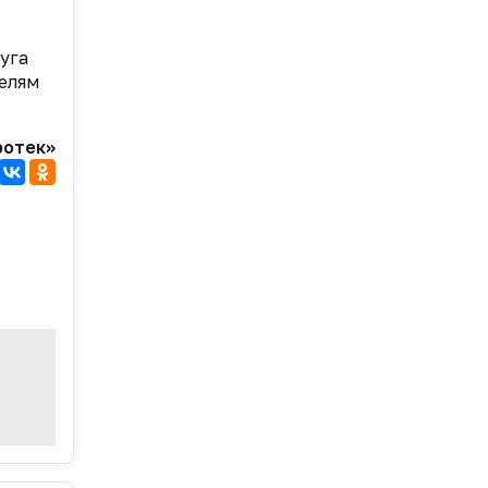
уга
елям
ротек»