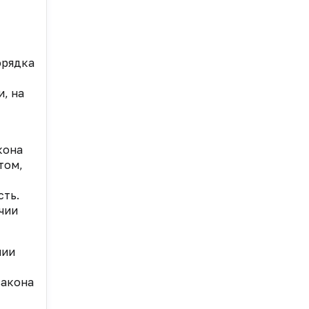
орядка
и, на
кона
том,
ть.
чии
нии
закона