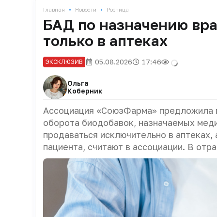
•
•
Главная
Новости
Розница
БАД по назначению вр
только в аптеках
05.08.2026
17:46
ЭКСКЛЮЗИВ
Ольга
Коберник
Ассоциация «СоюзФарма» предложила п
оборота биодобавок, назначаемых мед
продаваться исключительно в аптеках, 
пациента, считают в ассоциации
. В отр