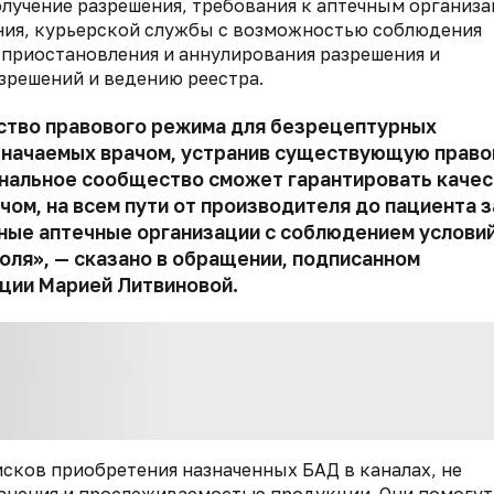
олучение разрешения,
требования к аптечным организ
ия, курьерской службы с возможностью соблюдения
 приостановления и аннулирования разрешения и
зрешений и ведению реестра.
ство правового режима для безрецептурных
азначаемых врачом, устранив существующую прав
иональное сообщество сможет
гарантировать каче
чом, на всем
пути от производителя до пациента з
нные аптечные
организации с соблюдением услови
оля», — сказано в обращении, подписанном
ации
Марией Литвиновой
.
исков
приобретения назначенных БАД в каналах, не