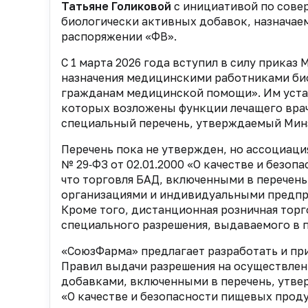
Татьяне Голиковой
с инициативой по сов
биологически активных добавок, назнача
распоряжении «ФВ».
С 1 марта 2026 года вступил в силу приказ 
назначения медицинскими работниками би
гражданам медицинской помощи». Им
уста
которых возложены
функции лечащего врач
специальный
перечень, утверждаемый Мин
Перечень пока не утвержден, но ассоциаци
№ 29‑ФЗ от 02.01.2000 «О
качестве и безопа
что торговля БАД, включенными в перечен
организациями и индивидуальными
предпр
Кроме того,
дистанционная розничная тор
специального разрешения, выдаваемого в 
«СоюзФарма» предлагает р
азработать и пр
Правил выдачи разрешения на осуществлен
добавками, включенными в перечень, утв
«О качестве и безопасности пищевых прод