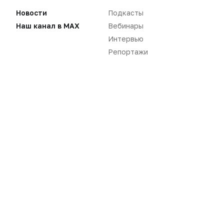
Новости
Подкасты
Наш канал в MAX
Вебинары
Интервью
Репортажи
Нет комментариев
Вы не можете оставлять
комментарии
Пожалуйста,
авторизуйтесь