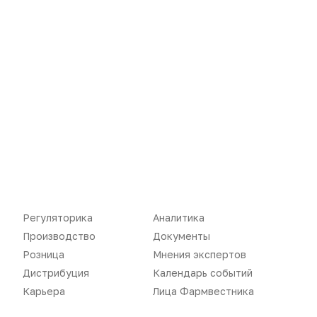
Новости
Репортажи
Регуляторика
Вебинары
Производство
Подкасты
Розница
Интервью
Регуляторика
Аналитика
Производство
Документы
Дистрибуция
Газета
Розница
Мнения экспертов
Карьера
Оформить подписку
Дистрибуция
Календарь событий
Карьера
Лица Фармвестника
Аналитика
Архив номеров