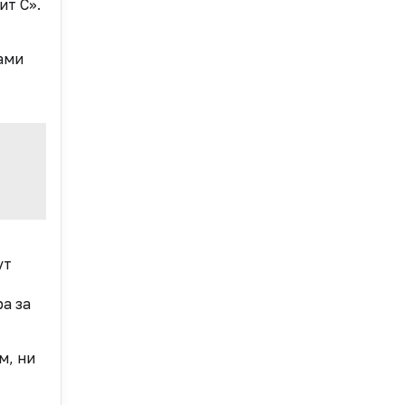
т С».
ами
ут
а за
м, ни