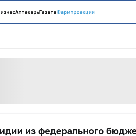
Бизнес
Аптекарь
Газета
Фармпроекции
сидии из федерального бюдж