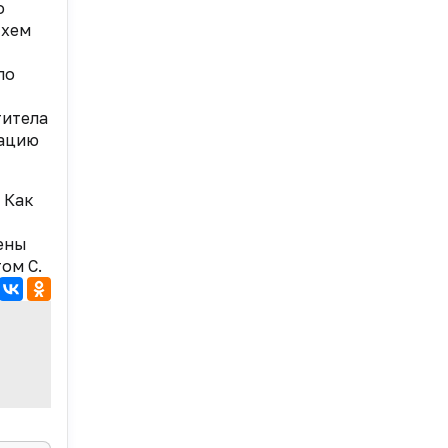
о
схем
по
титела
зацию
 Как
ены
ом С.