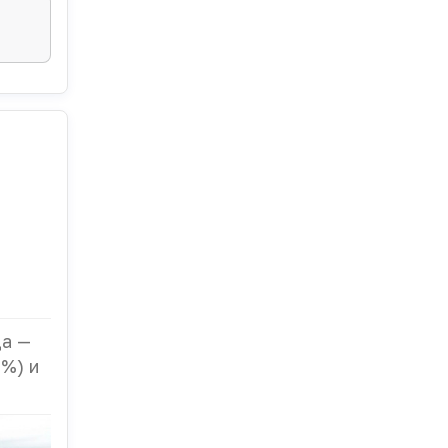
да —
%) и