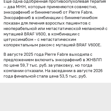
Еще одна одобренная противоопухолевая терапия
— два МНН, которые применяются совместно,
энкорафениб и биниметиниб от Pierre Fabre.
Энкорафениб в комбинации с биниметинибом
показан для лечения взрослых пациентов с
неоперабельной или метастатической меланомой с
мутацией BRAF V600, в комбинации с
цетуксимабом – с метастатическим
колоректальным раком с мутацией BRAF V600E.
В августе 2025 года Pierre Fabre выходила с
предложением включить энкорафениб в ЖНВЛП
по цене 59,7 тыс. руб. за упаковку, но тогда
компании отказали. На заседании в августе 2026
года финальной стала цена 53,5 тыс. руб.