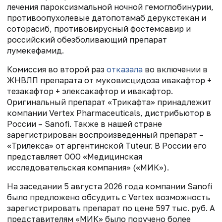
лечения пароксизмальной ночной гемоглобинурии,
противоопухолевые датопотамаб дерукстекан и
соторасиб, противовирусный фостемсавир и
российский обезболивающий препарат
лумекефамид.
Комиссия во второй раз
отказала
во включении в
ЖНВЛП препарата от муковисцидоза ивакафтор +
тезакафтор + элексакафтор и ивакафтор.
Оригинальный препарат «Трикафта» принадлежит
компании Vertex Pharmaceuticals, дистрибьютор в
России – Sanofi. Также в нашей стране
зарегистрирован воспроизведенный препарат –
«Трилекса» от аргентинской Tuteur. В России его
представляет ООО «Медицинская
исследовательская компания» («МИК»).
На заседании 5 августа 2026 года компании Sanofi
было предложено обсудить с Vertex возможность
зарегистрировать препарат по цене 597 тыс. руб. А
представителям «МИК» было поручено более