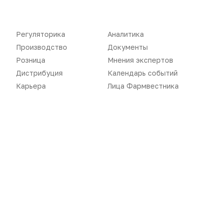
Регуляторика
Аналитика
Производство
Документы
Розница
Мнения экспертов
Дистрибуция
Календарь событий
Карьера
Лица Фармвестника
Новости
Репортажи
Регуляторика
Вебинары
Производство
Подкасты
Розница
Интервью
Дистрибуция
Газета