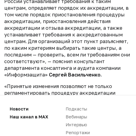
России устанавливает требования к таким
центрам, определяет порядок их аккредитации, в
том числе порядок приостановления процедуры
аккредитации, приостановления действия
аккредитации и отзыва аккредитации, а также
устанавливает требования к аккредитованным
центрам. Для организаций этот пункт разъясняет,
по каким критериям выбирать такие центры, а
последним — проверить, всем ли требованиям они
соответствуют», — пояснил консультант
департамента консалтинга и аудита компании
«Информзащита»
Сергей Васильченко.
«Принятые изменения позволяют не только
регламентировать процедуру аккредитации
центров ГосСОПКА, но и обеспечить эффективный
контроль за деятельностью указанных центров,
Новости
Подкасты
предусматривая возможность приостановления
Наш канал в MAX
Вебинары
процедуры аккредитации, приостановления
Интервью
действия аккредитации и отзыва аккредитации, а
также установить требования к аккредитованным
Репортажи