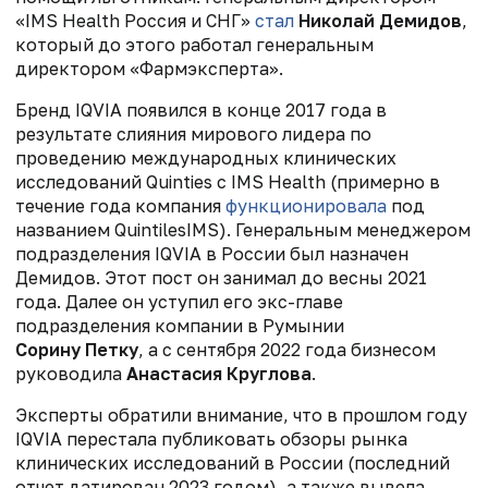
«IMS Health Россия и СНГ»
стал
Николай Демидов
,
который до этого работал генеральным
директором «Фармэксперта».
Бренд IQVIA появился в конце 2017 года в
результате слияния мирового лидера по
проведению международных клинических
исследований Quinties с IMS Health (примерно в
течение года компания
функционировала
под
названием QuintilesIMS). Генеральным менеджером
подразделения IQVIA в России был назначен
Демидов. Этот пост он занимал до весны 2021
года. Далее он уступил его экс-главе
подразделения компании в Румынии
Сорину Петку
, а с сентября 2022 года бизнесом
руководила
Анастасия Круглова
.
Эксперты обратили внимание, что в прошлом году
IQVIA перестала публиковать обзоры рынка
клинических исследований в России (последний
отчет датирован 2023 годом), а также вывела