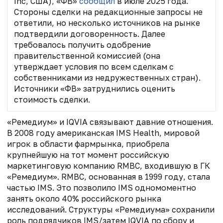
Inc, США), «ФВ»
сообщил
в июле 2025 года.
Стороны сделки на редакционные запросы не
ответили, но несколько источников на рынке
подтвердили договоренность. Далее
требовалось получить одобрение
правительственной комиссией (она
утверждает условия по всем сделкам с
собственниками из недружественных стран).
Источники «ФВ» затруднились оценить
стоимость сделки.
«Ремедиум» и IQVIA связывают давние отношения.
В 2008 году американская IMS Health, мировой
игрок в области фармрынка, приобрела
крупнейшую на тот момент российскую
маркетинговую компанию RMBC, входившую в ГК
«Ремедиум». RMBC, основанная в 1999 году, стала
частью IMS. Это позволило IMS одномоментно
занять около 40% российского рынка
исследований. Структуры «Ремедиума» сохранили
роль подрядчиков IMS/затем IQVIA по сбору и