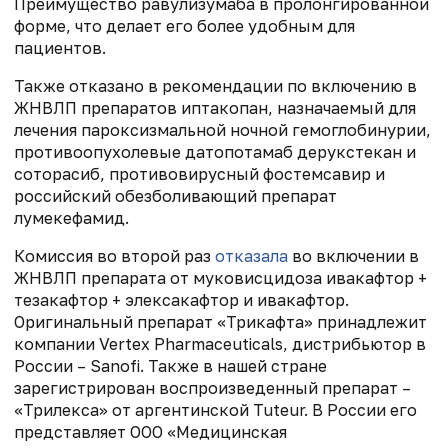
Преимущество равулизумаба в пролонгированной
форме, что делает его более удобным для
пациентов.
Также отказано в рекомендации по включению в
ЖНВЛП препаратов иптакопан, назначаемый для
лечения пароксизмальной ночной гемоглобинурии,
противоопухолевые датопотамаб дерукстекан и
соторасиб, противовирусный фостемсавир и
российский обезболивающий препарат
лумекефамид.
Комиссия во второй раз
отказала
во включении в
ЖНВЛП препарата от муковисцидоза ивакафтор +
тезакафтор + элексакафтор и ивакафтор.
Оригинальный препарат «Трикафта» принадлежит
компании Vertex Pharmaceuticals, дистрибьютор в
России – Sanofi. Также в нашей стране
зарегистрирован воспроизведенный препарат –
«Трилекса» от аргентинской Tuteur. В России его
представляет ООО «Медицинская