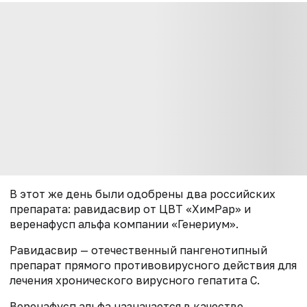
В этот же день были одобрены два российских
препарата: равидасвир от ЦВТ «ХимРар» и
веренафусп альфа компании «Генериум».
Равидасвир — отечественный пангенотипный
препарат прямого противовирусного действия для
лечения хронического вирусного гепатита С.
Веренафусп альфа назначается в качестве