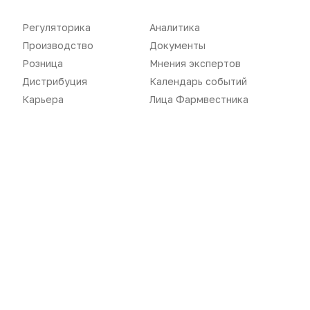
Розница
Интервью
Регуляторика
Аналитика
Производство
Документы
Дистрибуция
Газета
Розница
Мнения экспертов
Карьера
Оформить подписку
Дистрибуция
Календарь событий
Карьера
Лица Фармвестника
Аналитика
Архив номеров
Документы
Реклама в газете
Бизнес
Реклама на сайте
Аптекарь
Контакты
«Политика конфиденциальности»
«Основные виды деятельности компании»
«Редакционная политика»