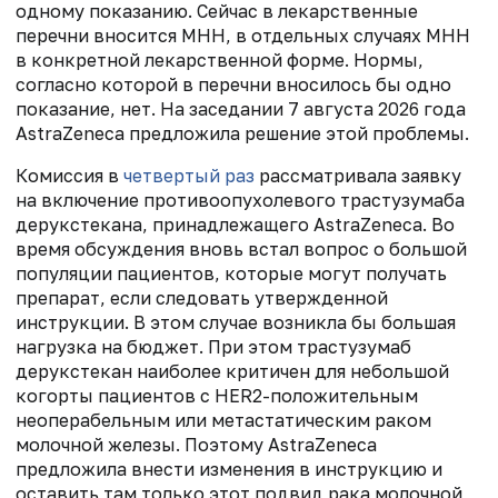
одному показанию. Сейчас в лекарственные
перечни вносится МНН, в отдельных случаях МНН
в конкретной лекарственной форме. Нормы,
согласно которой в перечни вносилось бы одно
показание, нет. На заседании 7 августа 2026 года
AstraZeneca предложила решение этой проблемы.
Комиссия в
четвертый раз
рассматривала заявку
на включение противоопухолевого трастузумаба
дерукстекана, принадлежащего AstraZeneca. Во
время обсуждения вновь встал вопрос о большой
популяции пациентов, которые могут получать
препарат, если следовать утвержденной
инструкции. В этом случае возникла бы большая
нагрузка на бюджет. При этом трастузумаб
дерукстекан наиболее критичен для небольшой
когорты пациентов с HER2-положительным
неоперабельным или метастатическим раком
молочной железы. Поэтому AstraZeneca
предложила внести изменения в инструкцию и
оставить там только этот подвид рака молочной