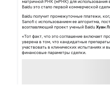
матричной РНК (мРНК) для использования в
Baidu это стало первой коммерческой сде
Baidu получит промежуточные платежи, ког
Sanofi с использованием ее алгоритма, пос
возглавляющий проект ученый Baidu
Хуан Л
«Тот факт, что это соглашение включает пр
уверена в том, что кандидатные препараты
участвовать в клинических испытаниях и вы
финансовые параметры сделки.
Вакцина на основе этой технологии содер
человека инструкции производить белки, 
действию. По словам Хуана, алгоритм Baid
последовательностей мРНК. Он отмечает, 