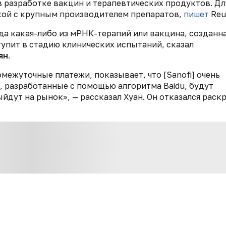
 разработке вакцин и терапевтических продуктов. Дл
лкой с крупным производителем препаратов,
пишет
Reu
да какая-либо из мРНК-терапий или вакцина, созданн
тупит в стадию клинических испытаний, сказал
ян
.
омежуточные платежи, показывает, что [Sanofi] очень
, разработанные с помощью алгоритма Baidu, будут
йдут на рынок», — рассказал Хуан. Он отказался раск
жит последовательность мРНК, которая посылает клет
которые могут стимулировать иммунную систему к
u предназначен для доставки клеткам большего количе
что он может быть более эффективным, чем стандартн