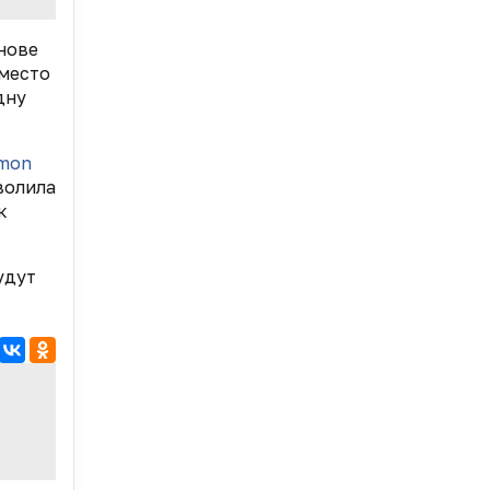
нове
Вместо
дну
mon
зволила
к
удут