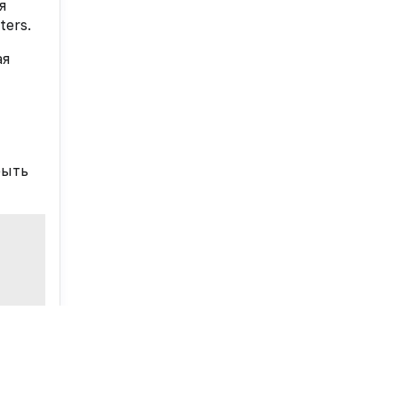
я
ters.
ая
рыть
кам
ства
ые