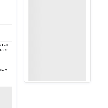
ется
дает
,
онам