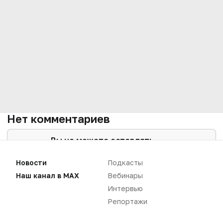
Нет комментариев
Вы не можете оставлять
комментарии
Пожалуйста,
авторизуйтесь
Новости
Подкасты
Наш канал в MAX
Вебинары
Интервью
Репортажи