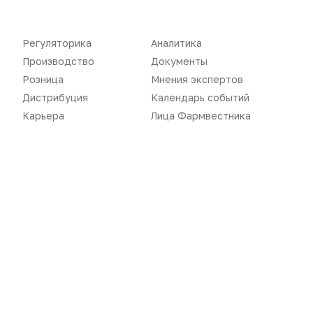
Карьера
Оформить подписку
Регуляторика
Аналитика
Аналитика
Архив номеров
Производство
Документы
Документы
Реклама в газете
Розница
Мнения экспертов
Дистрибуция
Календарь событий
Бизнес
Реклама на сайте
Карьера
Лица Фармвестника
Аптекарь
Контакты
«Политика конфиденциальности»
«Основные виды деятельности компании»
«Редакционная политика»