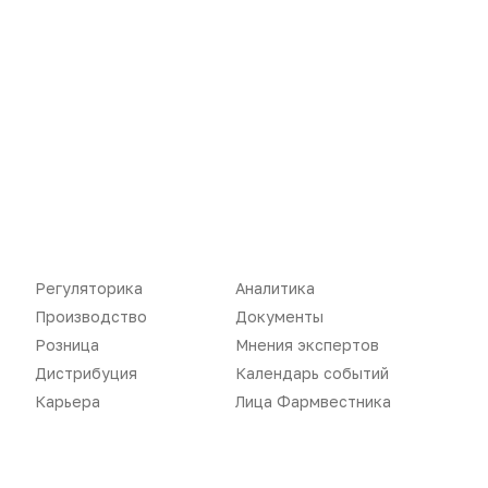
Новости
Репортажи
Регуляторика
Вебинары
Производство
Подкасты
Регуляторика
Аналитика
Розница
Интервью
Производство
Документы
Розница
Мнения экспертов
Дистрибуция
Газета
Дистрибуция
Календарь событий
Карьера
Оформить подписку
Карьера
Лица Фармвестника
Аналитика
Архив номеров
Документы
Реклама в газете