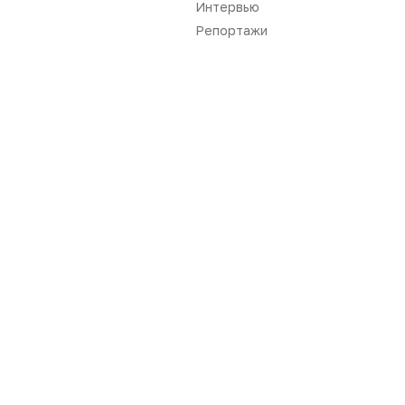
Интервью
Репортажи
Нет комментариев
Вы не можете оставлять
комментарии
Пожалуйста,
авторизуйтесь