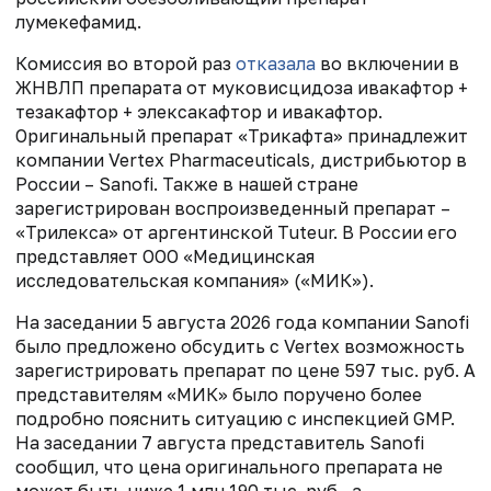
лумекефамид.
Комиссия во второй раз
отказала
во включении в
ЖНВЛП препарата от муковисцидоза ивакафтор +
тезакафтор + элексакафтор и ивакафтор.
Оригинальный препарат «Трикафта» принадлежит
компании Vertex Pharmaceuticals, дистрибьютор в
России – Sanofi. Также в нашей стране
зарегистрирован воспроизведенный препарат –
«Трилекса» от аргентинской Tuteur. В России его
представляет ООО «Медицинская
исследовательская компания» («МИК»).
На заседании 5 августа 2026 года компании Sanofi
было предложено обсудить с Vertex возможность
зарегистрировать препарат по цене 597 тыс. руб. А
представителям «МИК» было поручено более
подробно пояснить ситуацию с инспекцией GMP.
На заседании 7 августа представитель Sanofi
сообщил, что цена оригинального препарата не
может быть ниже 1 млн 190 тыс. руб., а