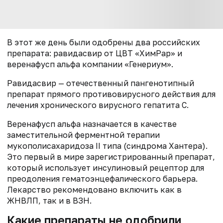
В этот же день были одобрены два российских
препарата: равидасвир от ЦВТ «ХимРар» и
веренафусп альфа компании «Генериум».
Равидасвир — отечественный пангенотипный
препарат прямого противовирусного действия для
лечения хронического вирусного гепатита С.
Веренафусп альфа назначается в качестве
заместительной ферментной терапии
мукополисахаридоза II типа (синдрома Хантера).
Это первый в мире зарегистрированный препарат,
который использует инсулиновый рецептор для
преодоления гематоэнцефалического барьера.
Лекарство рекомендовано включить как в
ЖНВЛП, так и в ВЗН.
Какие препараты не одобрили