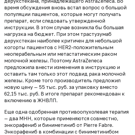
дерукстекана, принадлежащего AstraZeneca. Во
время обсуждения вновь встал вопрос о большой
популяции пациентов, которые могут получать
препарат, если следовать утвержденной
инструкции. В этом случае возникла бы большая
нагрузка на бюджет. При этом трастузумаб
дерукстекан наиболее критичен для небольшой
когорты пациентов с HER2-положительным
неоперабельным или метастатическим раком
молочной железы. Поэтому AstraZeneca
предложила внести изменения в инструкцию и
оставить там только этот подвид рака молочной
железы. Кроме того производитель предложил
новую цену — 55 тыс. руб. за упаковку вместо
62,15 тыс. руб. В итоге препарат рекомендован к
включению в ЖНВЛП.
Еще одна одобренная противоопухолевая терапия
— два МНН, которые применяются совместно,
энкорафениб и биниметиниб от Pierre Fabre.
Энкорафениб в комбинации с биниметинибом