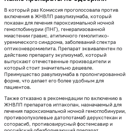
В который раз Комиссия проголосовала против
включения в ЖНВЛП равулизумаба, который
показан для лечения пароксизмальной ночной
гемоглобинурии (ПНГ), генерализованной
миастении гравис, атипичного гемолитико-
уремического синдрома, заболеваний спектра
оптиконевромиелита. Препарат эквивалентен по
действию препарату экулизумаб, который
выпускают отечественные производители и
который стоит значительно дешевле.
Преимущество равулизумаба в пролонгированной
форме, что делает его более удобным для
пациентов.
Также отказано в рекомендации по включению в
ЖНВЛП препаратов иптакопан, назначаемый для
лечения пароксизмальной ночной гемоглобинурии,
противоопухолевые датопотамаб дерукстекан и
соторасиб, противовирусный фостемсавир и
российский обезболивающий препарат