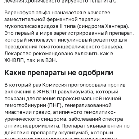
лечения хронического вирусного гепатита С.
Веренафусп альфа назначается в качестве
заместительной ферментной терапии
мукополисахаридоза II типа (синдрома Хантера).
Это первый в мире зарегистрированный препарат,
который использует инсулиновый рецептор для
преодоления гематоэнцефалического барьера.
Лекарство рекомендовано включить как в
ЖНВЛП, так и в ВЗН.
Какие препараты не одобрили
В который раз Комиссия проголосовала против
включения в ЖНВЛП равулизумаба, который
показан для лечения пароксизмальной ночной
гемоглобинурии (ПНГ), генерализованной
миастении гравис, атипичного гемолитико-
уремического синдрома, заболеваний спектра
оптиконевромиелита. Препарат эквивалентен по
действию препарату экулизумаб, который