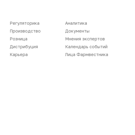
Производство
Подкасты
Розница
Интервью
Регуляторика
Аналитика
Производство
Документы
Дистрибуция
Газета
Розница
Мнения экспертов
Карьера
Оформить подписку
Дистрибуция
Календарь событий
Карьера
Лица Фармвестника
Аналитика
Архив номеров
Документы
Реклама в газете
Бизнес
Реклама на сайте
Аптекарь
Контакты
«Политика конфиденциальности»
«Основные виды деятельности компании»