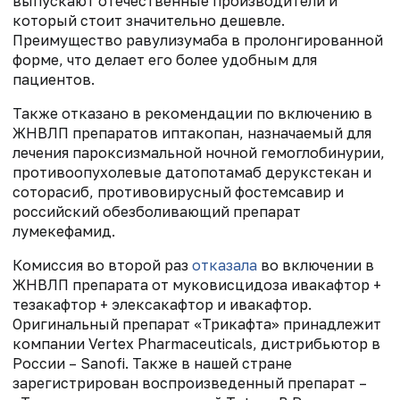
выпускают отечественные производители и
который стоит значительно дешевле.
Преимущество равулизумаба в пролонгированной
форме, что делает его более удобным для
пациентов.
Также отказано в рекомендации по включению в
ЖНВЛП препаратов иптакопан, назначаемый для
лечения пароксизмальной ночной гемоглобинурии,
противоопухолевые датопотамаб дерукстекан и
соторасиб, противовирусный фостемсавир и
российский обезболивающий препарат
лумекефамид.
Комиссия во второй раз
отказала
во включении в
ЖНВЛП препарата от муковисцидоза ивакафтор +
тезакафтор + элексакафтор и ивакафтор.
Оригинальный препарат «Трикафта» принадлежит
компании Vertex Pharmaceuticals, дистрибьютор в
России – Sanofi. Также в нашей стране
зарегистрирован воспроизведенный препарат –