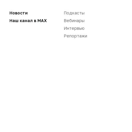
Директор по науке НПО «Микроген»
Новости
Подкасты
Наш канал в MAX
Вебинары
Компании
Интервью
Репортажи
Генериум
Российский фармпроизводитель