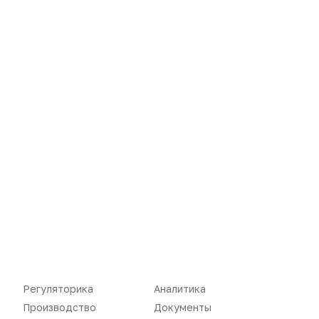
Новости
Репортажи
Регуляторика
Вебинары
Регуляторика
Аналитика
Производство
Документы
Производство
Подкасты