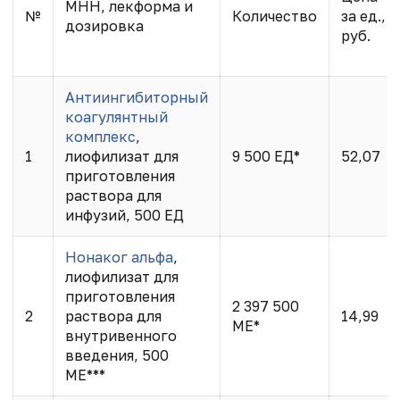
МНН, лекформа и
№
Количество
за ед.,
дозировка
руб.
Антиингибиторный
коагулянтный
комплекс
,
1
лиофилизат для
9 500 ЕД*
52,07
приготовления
раствора для
инфузий, 500 ЕД
Нонаког альфа
,
лиофилизат для
приготовления
2 397 500
2
раствора для
14,99
МЕ*
внутривенного
введения, 500
МЕ***