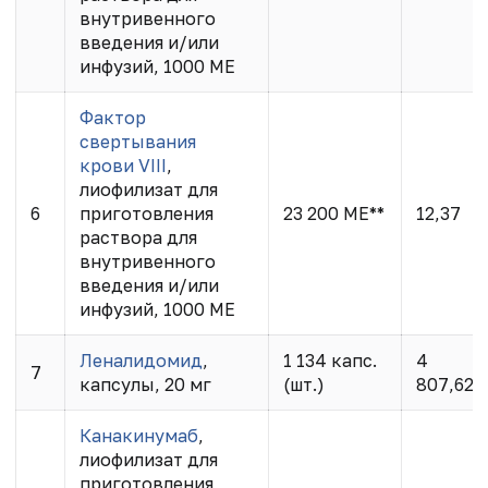
внутривенного
введения и/или
инфузий, 1000 МЕ
Фактор
свертывания
крови VIII
,
лиофилизат для
6
приготовления
23 200 МЕ**
12,37
раствора для
внутривенного
введения и/или
инфузий, 1000 МЕ
Леналидомид
,
1 134 капс.
4
7
капсулы, 20 мг
(шт.)
807,62
Канакинумаб
,
лиофилизат для
приготовления