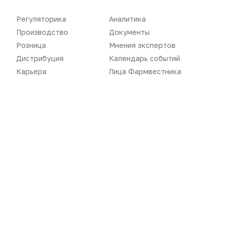
Регуляторика
Аналитика
Производство
Документы
Розница
Мнения экспертов
Дистрибуция
Календарь событий
Карьера
Лица Фармвестника
Новости
Репортажи
Регуляторика
Вебинары
Производство
Подкасты
Розница
Интервью
Дистрибуция
Газета
Карьера
Оформить подписку
Аналитика
Архив номеров