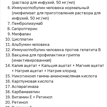
(раствор для инфузий, 50 мг/мл)
Иммуноглобулин человека нормальный
(лиофилизат для приготовления раствора для
инфузий, 50 мг/мл)
Пембролизумаб
Сапроптерин
Мелфалан
Цисплатин
Альбумин человека
Иммуноглобулин человека против гепатита В
Вакцина для профилактики гриппа
[инактивированная]
Калия ацетат + Кальция ацетат + Магния ацетат
+ Натрия ацетат + Натрия хлорид
Никотиноил гамма-аминомасляная кислота
Карглумовая кислота
Аспарагиназа
Карбамазепин
Витамин Е + Ретинол
Ретинол