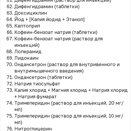
Дифенгидрамин (раствор для инъекций)
Дифенгидрамин (таблетки)
Доксициклин
Йод + [Калия йодид + Этанол]
Каптоприл
Кофеин-бензоат натрия (таблетки)
Кофеин-бензоат натрия (раствор для
инъекций)
Лоперамид
Лидокаин
Ондансетрон (раствор для внутривенного и
внутримышечного введения)
Ондансетрон (таблетки)
Натрия тиосульфат
Калия хлорид + Магния хлорид + Натрия хлорид
+ Натрия фумарат
Тримеперидин (раствор для инъекций, 20 мг/
мл)
Тримеперидин (раствор для инъекций, 10 мг/
мл)
Нитроглицерин