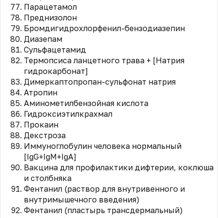
Парацетамол
Преднизолон
Бромдигидрохлорфенил-бензодиазепин
Диазепам
Сульфацетамид
Термопсиса ланцетного трава + [Натрия
гидрокарбонат]
Димеркаптопропан-сульфонат натрия
Атропин
Аминометилбензойная кислота
Гидроксиэтилкрахмал
Прокаин
Декстроза
Иммуноглобулин человека нормальный
[IgG+IgM+IgA]
Вакцина для профилактики дифтерии, коклюша
и столбняка
Фентанил (раствор для внутривенного и
внутримышечного введения)
Фентанил (пластырь трансдермальный)