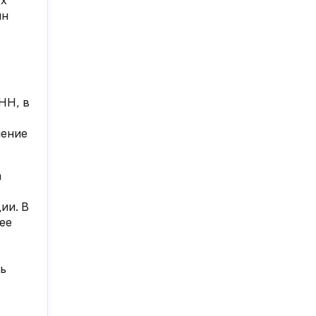
ых
ин
НН, в
шение
а
ии. В
ее
ль