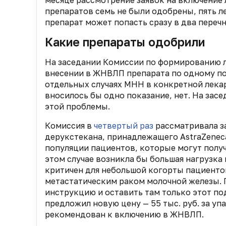
месяце рассмотрение заявок на включение
препаратов семь не были одобрены, пять 
препарат может попасть сразу в два пере
Какие препараты одобрили
На заседании Комиссии по формированию л
внесении в ЖНВЛП препарата по одному по
отдельных случаях МНН в конкретной лека
вносилось бы одно показание, нет. На засе
этой проблемы.
Комиссия в
четвертый раз
рассматривала з
дерукстекана, принадлежащего AstraZeneca
популяции пациентов, которые могут получ
этом случае возникла бы большая нагрузка
критичен для небольшой когорты пациент
метастатическим раком молочной железы. 
инструкцию и оставить там только этот по
предложил новую цену — 55 тыс. руб. за упа
рекомендован к включению в ЖНВЛП.