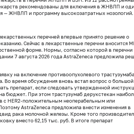
 лекарств в перечни ЖНВЛП и ВЗН. Из 12 рассмотренн
лекарств рекомендованы для включения в ЖНВЛП и од
чня — ЖНВЛП и программу высокозатратных нозологий.
екарственных перечней впервые принято решение о
казанию. Сейчас в лекарственные перечни вносится М
рственной форме. Нормы, согласно которой в перечни
дании 7 августа 2026 года AstraZeneca предложила ре
аявку на включение противоопухолевого трастузумаб
. Во время обсуждения вновь встал вопрос о большой
ать препарат, если следовать утвержденной инструкц
 на бюджет. При этом трастузумаб дерукстекан наибол
ов с HER2-положительным неоперабельным или
Поэтому AstraZeneca предложила внести изменения в
двид рака молочной железы. Кроме того производите
ковку вместо 62,15 тыс. руб. В итоге препарат