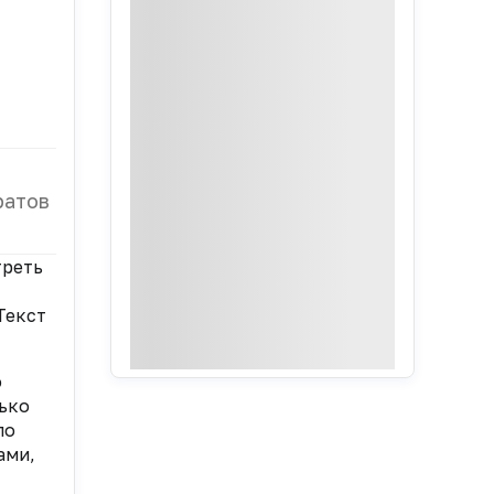
ратов
треть
Текст
о
ько
ло
ами,