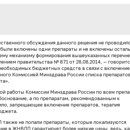
ественного обсуждения данного решения не проводило
 были включены одни препараты и не включены остал
сему механизму формирования вышеуказанных перечне
нием правительства № 871 от 28.08.2014, — говоритс
 необходимых бюджетных средств в связи с включение
ого Комиссией Минздрава России списка препаратов
та».
урой работы Комиссии Минздрава России по всем преп
основание, а по препаратам, рекомендованным к
ило, запрещающее включение препаратов, терапия
юджета.
П также не попали препараты, которые локализуются
ие в ЖНВЛП гарантирует более низкие цены, ведь, ка