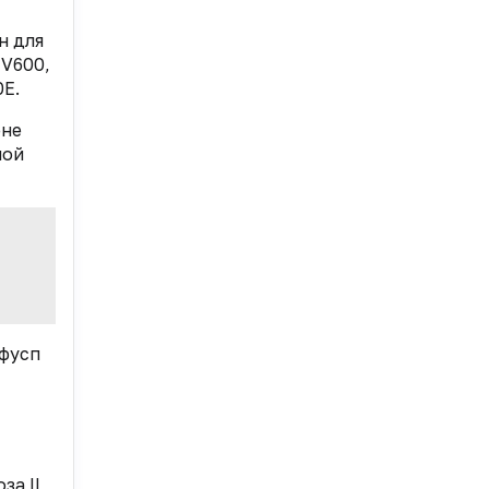
н для
 V600,
E.
ене
ной
афусп
за II