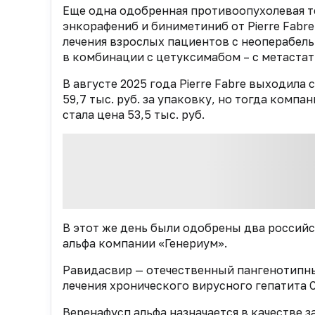
Еще одна одобренная противоопухолевая т
энкорафениб и биниметиниб от Pierre Fabr
лечения взрослых пациентов с неоперабел
в комбинации с цетуксимабом – с метаста
В августе 2025 года Pierre Fabre выходил
59,7 тыс. руб. за упаковку, но тогда компа
стала цена 53,5 тыс. руб.
В этот же день были одобрены два россий
альфа компании «Генериум».
Равидасвир — отечественный пангенотипны
лечения хронического вирусного гепатита С
Веренафусп альфа назначается в качестве 