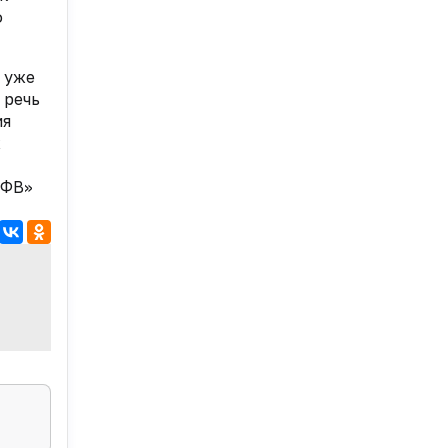
о
 уже
 речь
ия
х
«ФВ»