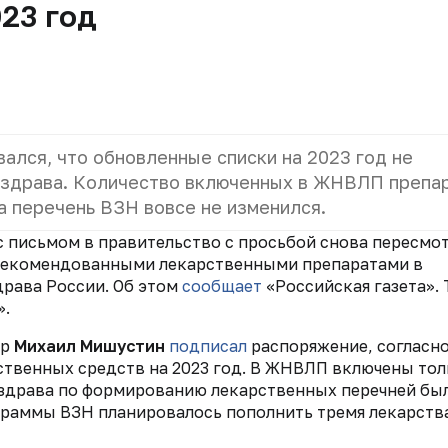
23 год
ался, что обновленные списки на 2023 год не
нздрава.
Количество включенных в ЖНВЛП препа
а перечень ВЗН вовсе не изменился.
с письмом в правительство с просьбой снова пересмо
рекомендованными лекарственными препаратами в
рава России. Об этом
сообщает
«Российская газета». 
».
тр
Михаил Мишустин
подписал
распоряжение, согласн
твенных средств на 2023 год. В ЖНВЛП включены тол
здрава по формированию лекарственных перечней бы
граммы ВЗН планировалось пополнить тремя лекарств