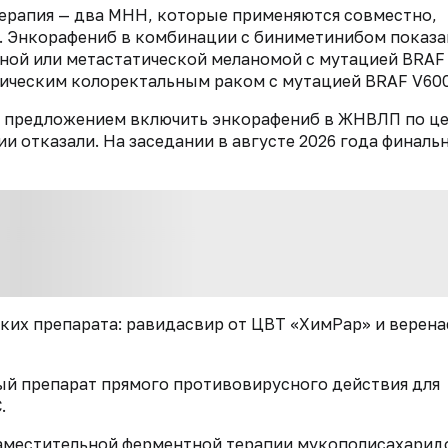
ерапия — два МНН, которые применяются совместно,
e. Энкорафениб в комбинации с биниметинибом показа
ьной или метастатической меланомой с мутацией BRAF
тическим колоректальным раком с мутацией BRAF V600
а с предложением включить энкорафениб в ЖНВЛП по ц
нии отказали. На заседании в августе 2026 года финаль
ских препарата: равидасвир от ЦВТ «ХимРар» и верен
й препарат прямого противовирусного действия для
.
заместительной ферментной терапии мукополисахаридо