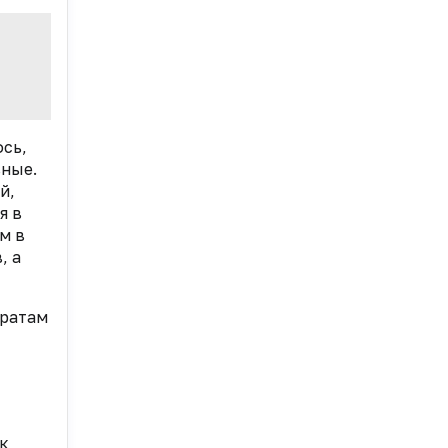
сь,
ьные.
й,
я в
м в
, а
аратам
к