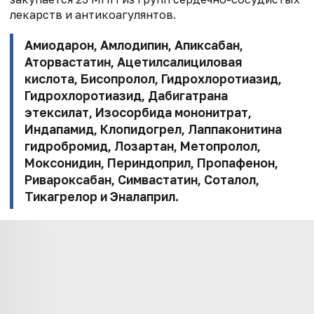
лекарств и антикоагулянтов.
Амиодарон, Амлодипин, Апиксабан,
Аторвастатин, Ацетилсалициловая
кислота, Бисопролол, Гидрохлоротиазид,
Гидрохлоротиазид, Дабигатрана
этексилат, Изосорбида мононитрат,
Индапамид, Клопидогрел, Лаппаконитина
гидробромид, Лозартан, Метопролол,
Моксонидин, Периндоприл, Пропафенон,
Ривароксабан, Симвастатин, Соталол,
Тикагрелор и Эналаприл.