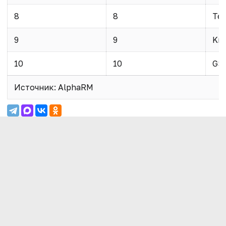
8
8
Te
9
9
Krk
10
10
GS
Источник: AlphaRM