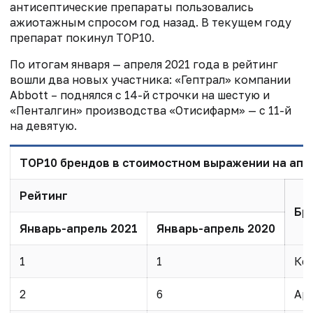
антисептические препараты пользовались
ажиотажным спросом год назад. В текущем году
препарат покинул ТОР10.
По итогам января — апреля 2021 года в рейтинг
вошли два новых участника: «Гептрал» компании
Abbott – поднялся с 14-й строчки на шестую и
«Пенталгин» производства «Отисифарм» — с 11-й
на девятую.
ТОР10 брендов в стоимостном выражении на апте
Рейтинг
Бр
Январь-апрель 2021
Январь-апрель 2020
1
1
Кс
2
6
Ар