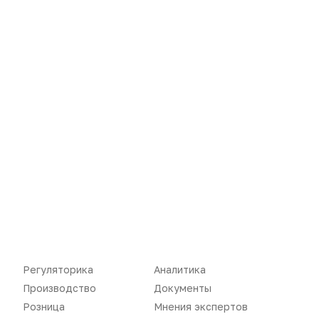
Нет комментариев
Вы не можете оставлять
комментарии
Пожалуйста,
авторизуйтесь
Регуляторика
Аналитика
Производство
Документы
Розница
Мнения экспертов