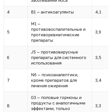
заболеваний носа
4
B1 — антикоагулянты
4,1
M1 —
противовоспалительные и
5
3,9
противоревматические
препараты
J5 — противовирусные
6
препараты для системного
3,5
использования
N6 — психоаналептики,
7
кроме препаратов для
3,4
лечения ожирения
G3 — половые гормоны и
продукты с аналогичными
8
3,3
эффектами, только