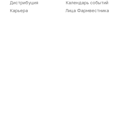
Дистрибуция
Календарь событий
Карьера
Лица Фармвестника
Новости
Репортажи
Регуляторика
Вебинары
Производство
Подкасты
Розница
Интервью