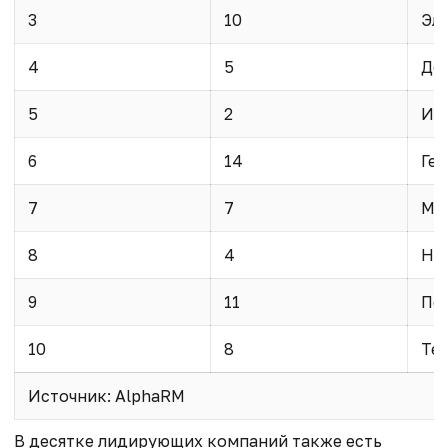
3
10
Эл
4
5
Де
5
2
Ин
6
14
Геп
7
7
Ме
8
4
Ну
9
11
Пе
10
8
Те
Источник: AlphaRM
В десятке лидирующих компаний также есть