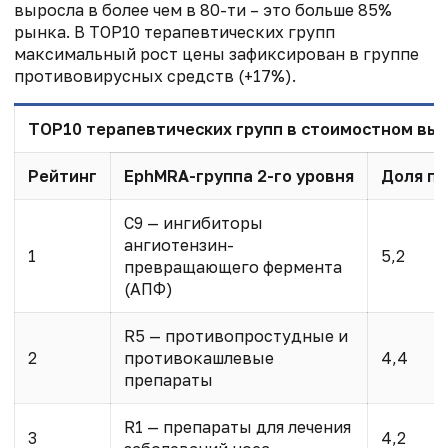
выросла в более чем в 80-ти – это больше 85%
рынка. В ТОР10 терапевтических групп
максимальный рост цены зафиксирован в группе
противовирусных средств (+17%).
ТОР10 терапевтических групп в стоимостном выр
Рейтинг
EphMRA-группа 2-го уровня
Доля пр
C9 — ингибиторы
ангиотензин-
1
5,2
превращающего фермента
(АПФ)
R5 — противопростудные и
2
противокашлевые
4,4
препараты
R1 — препараты для лечения
3
4,2