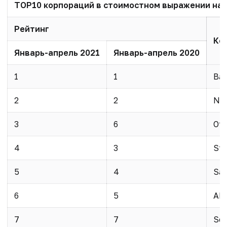
ТОР10 корпораций в стоимостном выражении на а
Рейтинг
Ко
Январь-апрель 2021
Январь-апрель 2020
1
1
Bay
2
2
Nov
3
6
От
4
3
Sta
5
4
San
6
5
Ab
7
7
Ser