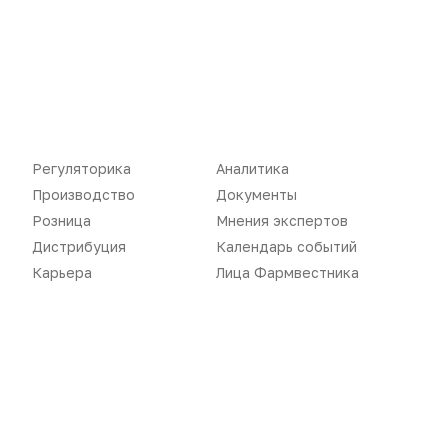
Регуляторика
Аналитика
Производство
Документы
Розница
Мнения экспертов
Дистрибуция
Календарь событий
Новости
Репортажи
Карьера
Лица Фармвестника
Регуляторика
Вебинары
Производство
Подкасты
Розница
Интервью
Дистрибуция
Газета