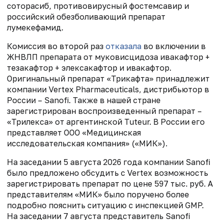
соторасиб, противовирусный фостемсавир и
российский обезболивающий препарат
лумекефамид.
Комиссия во второй раз
отказала
во включении в
ЖНВЛП препарата от муковисцидоза ивакафтор +
тезакафтор + элексакафтор и ивакафтор.
Оригинальный препарат «Трикафта» принадлежит
компании Vertex Pharmaceuticals, дистрибьютор в
России – Sanofi. Также в нашей стране
зарегистрирован воспроизведенный препарат –
«Трилекса» от аргентинской Tuteur. В России его
представляет ООО «Медицинская
исследовательская компания» («МИК»).
На заседании 5 августа 2026 года компании Sanofi
было предложено обсудить с Vertex возможность
зарегистрировать препарат по цене 597 тыс. руб. А
представителям «МИК» было поручено более
подробно пояснить ситуацию с инспекцией GMP.
На заседании 7 августа представитель Sanofi