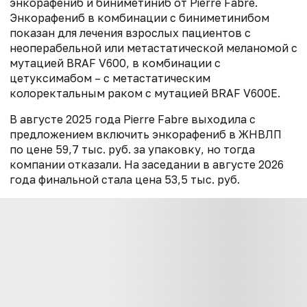
энкорафениб и биниметиниб от Pierre Fabre.
Энкорафениб в комбинации с биниметинибом
показан для лечения взрослых пациентов с
неоперабельной или метастатической меланомой с
мутацией BRAF V600, в комбинации с
цетуксимабом – с метастатическим
колоректальным раком с мутацией BRAF V600E.
В августе 2025 года Pierre Fabre выходила с
предложением включить энкорафениб в ЖНВЛП
по цене 59,7 тыс. руб. за упаковку, но тогда
компании отказали. На заседании в августе 2026
года финальной стала цена 53,5 тыс. руб.