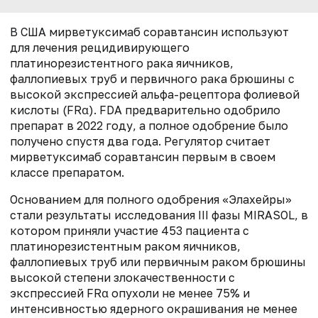
В США мирветуксимаб соравтансин используют
для лечения рецидивирующего
платинорезистентного рака яичников,
фаллопиевых труб и первичного рака брюшины с
высокой экспрессией альфа-рецептора фолиевой
кислоты (FRα). FDA предварительно одобрило
препарат в 2022 году, а полное одобрение было
получено спустя два года. Регулятор считает
мирветуксимаб соравтансин первым в своем
классе препаратом.
Основанием для полного одобрения «Элахейры»
стали результаты исследования III фазы MIRASOL, в
котором приняли участие 453 пациента с
платинорезистентным раком яичников,
фаллопиевых труб или первичным раком брюшины
высокой степени злокачественности с
экспрессией FRα опухоли не менее 75% и
интенсивностью ядерного окрашивания не менее