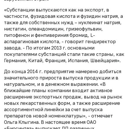
«Субстанции выпускаются как на экспорт, в
частности, фузидовая кислота и фузидин натрия, а
также для собственных нужд – нуклеинат натрия,
нистатин, олеандомицин, гризеофульвин,
питофенон и фенпивериния бромид, L-
аспарагиновая кислота, - говорит гендиректор
завода. - По итогам 2013 г. основными
покупателями субстанций стали такие страны, как
Германия, Китай, Франция, Испания, Швейцария».
До конца 2014 г. предприятие намерено добиться
значительного прироста выпуска продукции и в
натуральном, и в денежном выражении. «В
ближайшие планы компании входит активное
расширение экспортных продаж, вывод на рынок
новых лекарственных форм, а также расширение
ассортиментной линейки за счет выпуска
препаратов новой номенклатуры», - отмечает
Ольга Клыгина. В настоящее время ОАО
«Биосинтез» выпускает ЛП различных