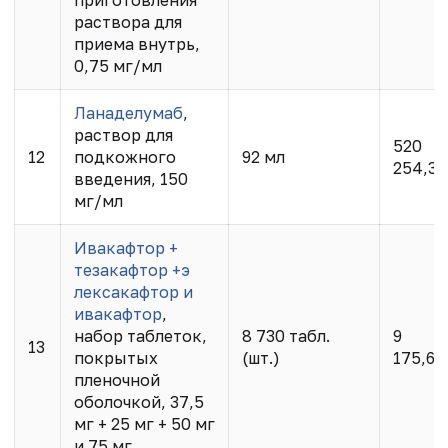
раствора для
приема внутрь,
0,75 мг/мл
Ланаделумаб
,
раствор для
520
12
подкожного
92 мл
254,35
введения, 150
мг/мл
Ивакафтор +
тезакафтор +э
лексакафтор и
ивакафтор
,
набор таблеток,
8 730 табл.
9
13
покрытых
(шт.)
175,65
пленочной
оболочкой, 37,5
мг + 25 мг + 50 мг
и 75 мг