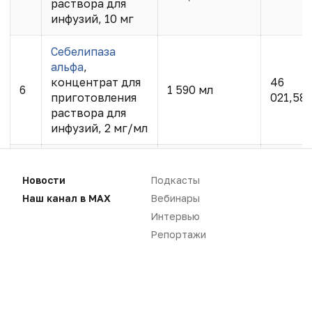
раствора для
инфузий, 10 мг
Себелипаза
альфа
,
концентрат для
46
6
1 590 мл
приготовления
021,58
раствора для
инфузий, 2 мг/мл
Селуметиниб
,
11 700 капс.
6
7
Новости
Подкасты
капсулы, 10 мг
(шт.)
201,36
Наш канал в MAX
Вебинары
Интервью
Селуметиниб
,
1 920 капс.
15
Репортажи
8
капсулы, 25 мг
(шт.)
503,40
Тедуглутид
,
лиофилизат для
6 160,00 мг