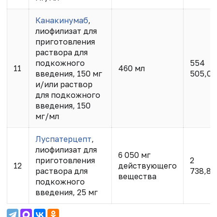
Канакинумаб
,
лиофилизат для
приготовления
раствора для
подкожного
554
11
460 мл
введения, 150 мг
505,00
и/или раствор
для подкожного
введения, 150
мг/мл
Луспатерцепт
,
лиофилизат для
6 050 мг
приготовления
2
12
действующего
раствора для
738,89
вещества
подкожного
введения, 25 мг