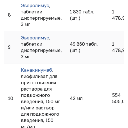
Эверолимус
,
таблетки
1 830 табл.
1
8
диспергируемые,
(шт.)
478,95
3 мг
Эверолимус
,
таблетки
49 860 табл.
1
9
диспергируемые,
(шт.)
478,95
3 мг
Канакинумаб
,
лиофилизат для
приготовления
раствора для
подкожного
554
10
42 мл
введения, 150 мг
505,00
и/или раствор
для подкожного
введения, 150
мг/мл