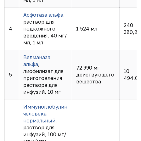
Асфотаза альфа
,
раствор для
240
4
подкожного
1 524 мл
380,80
введения, 40 мг/
мл, 1 мл
Велманаза
альфа
,
72 990 мг
лиофилизат для
10
5
действующего
приготовления
494,0
вещества
раствора для
инфузий, 10 мг
Иммуноглобулин
человека
нормальный
,
раствор для
инфузий, 100 мг/