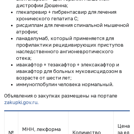
дистрофии Дюшенна;
глекапревир + пибрентасвир для лечения
хронического гепатита С;
рисдиплам для лечения спинальной мышечной
атрофии;
ланаделумаб, который применяется для
профилактики рецидивирующих приступов
наследственного ангионевротического
отека;
ивакафтор + тезакафтор + элексакафтор и
ивакафтор для больных муковисцидозом в
возрасте от шести лет;
иммуноглобулин человека нормальный.
Объявления о закупках размещены на портале
zakupki.gov.ru.
Цена
МНН, лекформа
№
Количество
за ед.,