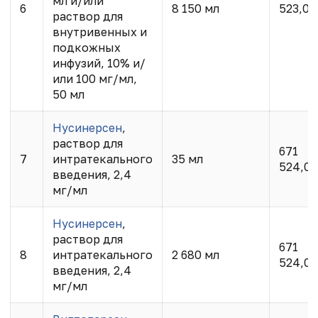
мл и/или
6
8 150 мл
523,05
раствор для
внутривенных и
подкожных
инфузий, 10% и/
или 100 мг/мл,
50 мл
Нусинерсен
,
раствор для
671
7
интратекального
35 мл
524,07
введения, 2,4
мг/мл
Нусинерсен
,
раствор для
671
8
интратекального
2 680 мл
524,07
введения, 2,4
мг/мл