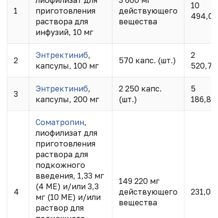
лиофилизат для
3 600 мг
10
1
приготовления
действующего
494,00
раствора для
вещества
инфузий, 10 мг
Энтректиниб
,
2
2
570 капс. (шт.)
капсулы, 100 мг
520,76
Энтректиниб
,
2 250 капс.
5
3
капсулы, 200 мг
(шт.)
186,85
Соматропин
,
лиофилизат для
приготовления
раствора для
подкожного
введения, 1,33 мг
149 220 мг
(4 МЕ) и/или 3,3
4
действующего
231,07
мг (10 МЕ) и/или
вещества
раствор для