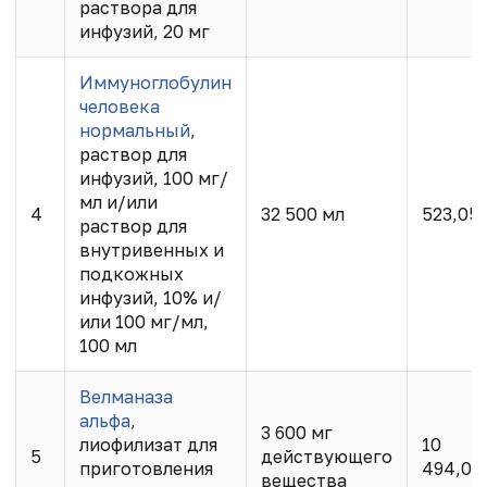
раствора для
инфузий, 20 мг
Иммуноглобулин
человека
нормальный
,
раствор для
инфузий, 100 мг/
мл и/или
4
32 500 мл
523,05
раствор для
внутривенных и
подкожных
инфузий, 10% и/
или 100 мг/мл,
100 мл
Велманаза
альфа
,
3 600 мг
лиофилизат для
10
5
действующего
приготовления
494,00
вещества