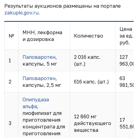
Результаты аукционов размещены на портале
zakupki.gov.ru.
Цена
МНН, лекформа
№
Количество
за ед.,
и дозировка
руб.
Паловаротен
,
2 016 капс.
127
1
капсулы, 5 мг
(шт.)
963,00
Паловаротен
,
63
2
616 капс. (шт.)
капсулы, 2,5 мг
981,50
Олипудаза
альфа
,
лиофилизат для
12 860 мг
приготовления
17
3
действующего
концентрата для
551,60
вещества
приготовления