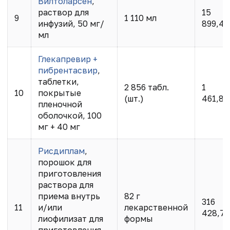
Вилтоларсен
,
раствор для
15
9
1 110 мл
инфузий, 50 мг/
899,40
мл
Глекапревир +
пибрентасвир
,
таблетки,
2 856 табл.
1
10
покрытые
(шт.)
461,83
пленочной
оболочкой, 100
мг + 40 мг
Рисдиплам
,
порошок для
приготовления
раствора для
приема внутрь
82 г
316
11
и/или
лекарственной
428,70
лиофилизат для
формы
приготовления