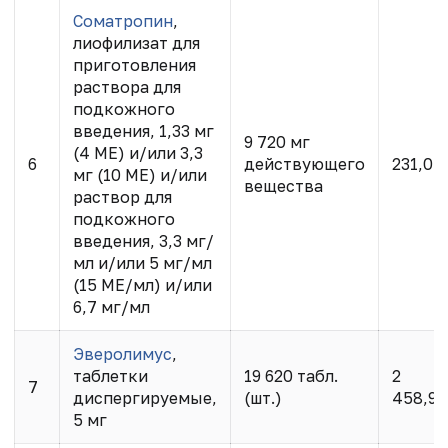
Соматропин
,
лиофилизат для
приготовления
раствора для
подкожного
введения, 1,33 мг
9 720 мг
(4 МЕ) и/или 3,3
6
действующего
231,07
мг (10 МЕ) и/или
вещества
раствор для
подкожного
введения, 3,3 мг/
мл и/или 5 мг/мл
(15 МЕ/мл) и/или
6,7 мг/мл
Эверолимус
,
таблетки
19 620 табл.
2
7
диспергируемые,
(шт.)
458,94
5 мг