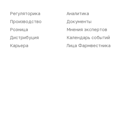
Дистрибуция
Газета
Регуляторика
Аналитика
Карьера
Оформить подписку
Производство
Документы
Розница
Мнения экспертов
Аналитика
Архив номеров
Дистрибуция
Календарь событий
Документы
Реклама в газете
Карьера
Лица Фармвестника
Бизнес
Реклама на сайте
Аптекарь
Контакты
«Политика конфиденциальности»
«Основные виды деятельности компании»
«Редакционная политика»