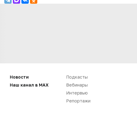
Новости
Подкасты
Нет комментариев
Наш канал в MAX
Вебинары
Интервью
Вы не можете оставлять
Репортажи
комментарии
Пожалуйста,
авторизуйтесь