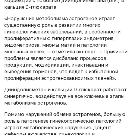
коррекции с помощью дииндолилметана (DIM) и
кальция D-глюкарата.
«Нарушение метаболизма эстрогенов играет
существенную роль в развитии многих
гинекологических заболеваний, в особенности
пролиферативных: гиперплазии эндометрия,
эндометриоза, миомы матки и патологии
молочных желез, — отметила эксперт. — Причиной
проблемы является дисбаланс процессов
продукции, модификации, инактивации и
выведения гормонов, что ведет к избыточной
пролиферации эстрогенозависимых тканей».
Дииндолилметан и кальций D-глюкарат работают
синергично, воздействуя на все ключевые этапы
метаболизма эстрогенов.
Помимо нарушений обмена эстрогенов, большую
роль в патогенезе гинекологических патологий
играют метаболические нарушения. Доцент
кафедры акушерства, гинекологии и