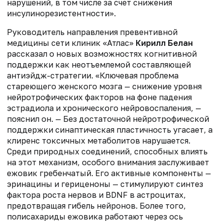
нарушений, в том числе за счет снижения
инсулинорезистентности».
Руководитель направления превентивной
медицины сети клиник «Атлас»
Кирилл Белан
рассказал о новых возможностях когнитивной
поддержки как неотъемлемой составляющей
антиэйдж-стратегии. «Ключевая проблема
стареющего женского мозга — снижение уровня
нейротрофических факторов на фоне падения
эстрадиола и хронического нейровоспаления, —
пояснил он. — Без достаточной нейротрофической
поддержки синаптическая пластичность угасает, а
клиренс токсичных метаболитов нарушается.
Среди природных соединений, способных влиять
на этот механизм, особого внимания заслуживает
ежовик гребенчатый. Его активные компоненты —
эринацины и гериценоны — стимулируют синтез
фактора роста нервов и BDNF в астроцитах,
предотвращая гибель нейронов. Более того,
полисахариды ежовика работают через ось