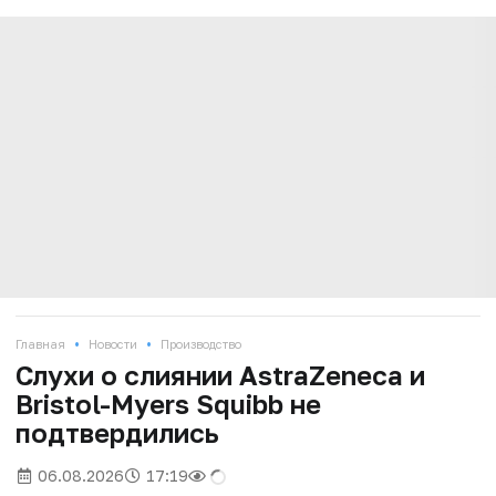
•
•
Главная
Новости
Производство
Слухи о слиянии AstraZeneca и
Bristol-Myers Squibb не
подтвердились
06.08.2026
17:19