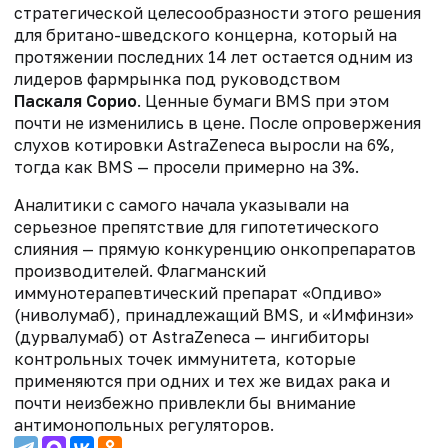
стратегической целесообразности этого решения
для британо-шведского концерна, который на
протяжении последних 14 лет остается одним из
лидеров фармрынка под руководством
Паскаля Сорио
. Ценные бумаги BMS при этом
почти не изменились в цене. После опровержения
слухов котировки AstraZeneca выросли на 6%,
тогда как BMS — просели примерно на 3%.
Аналитики с самого начала указывали на
серьезное препятствие для гипотетического
слияния — прямую конкуренцию онкопрепаратов
производителей. Флагманский
иммунотерапевтический препарат «Опдиво»
(ниволумаб), принадлежащий BMS, и «Имфинзи»
(дурвалумаб) от AstraZeneca — ингибиторы
контрольных точек иммунитета, которые
применяются при одних и тех же видах рака и
почти неизбежно привлекли бы внимание
антимонопольных регуляторов.