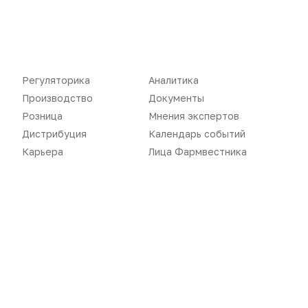
Регуляторика
Аналитика
Производство
Документы
Розница
Мнения экспертов
Дистрибуция
Календарь событий
Новости
Репортажи
Карьера
Лица Фармвестника
Регуляторика
Вебинары
Производство
Подкасты
Розница
Интервью
Дистрибуция
Газета
Карьера
Оформить подписку
Аналитика
Архив номеров