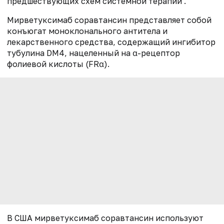
предшествующих схем системной терапии .
Мирветуксимаб соравтансин представляет собой
конъюгат моноклонального антитела и
лекарственного средства, содержащий ингибитор
тубулина DM4, нацеленный на α-рецептор
фолиевой кислоты (FRα).
В США мирветуксимаб соравтансин используют