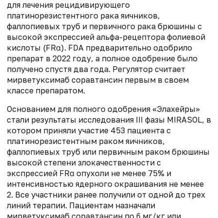
для лечения рецидивирующего
платинорезистентного рака яичников,
фаллопиевых труб и первичного рака брюшины с
высокой экспрессией альфа-рецептора фолиевой
кислоты (FRα). FDA предварительно одобрило
препарат в 2022 году, а полное одобрение было
получено спустя два года. Регулятор считает
мирветуксимаб соравтансин первым в своем
классе препаратом.
Основанием для полного одобрения «Элахейры»
стали результаты исследования III фазы MIRASOL, в
котором приняли участие 453 пациента с
платинорезистентным раком яичников,
фаллопиевых труб или первичным раком брюшины
высокой степени злокачественности с
экспрессией FRα опухоли не менее 75% и
интенсивностью ядерного окрашивания не менее
2. Все участники ранее получили от одной до трех
линий терапии. Пациентам назначали
мирветуксимаб соравтансин по 6 мг/кг или