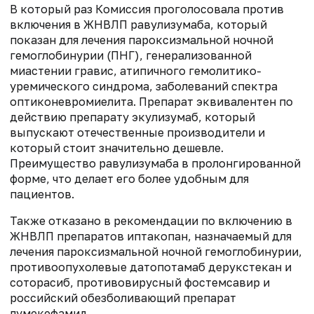
В который раз Комиссия проголосовала против
включения в ЖНВЛП равулизумаба, который
показан для лечения пароксизмальной ночной
гемоглобинурии (ПНГ), генерализованной
миастении гравис, атипичного гемолитико-
уремического синдрома, заболеваний спектра
оптиконевромиелита. Препарат эквивалентен по
действию препарату экулизумаб, который
выпускают отечественные производители и
который стоит значительно дешевле.
Преимущество равулизумаба в пролонгированной
форме, что делает его более удобным для
пациентов.
Также отказано в рекомендации по включению в
ЖНВЛП препаратов иптакопан, назначаемый для
лечения пароксизмальной ночной гемоглобинурии,
противоопухолевые датопотамаб дерукстекан и
соторасиб, противовирусный фостемсавир и
российский обезболивающий препарат
лумекефамид.