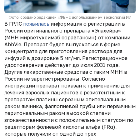
Фото: создано редакцией «ФВ» с использованием технологий ИИ
В ГРЛС
появилась
информация о регистрации в
России оригинального препарата «Элахейра»
(МНН мирветуксимаб соравтансин) от компании
AbbVie. Препарат будет выпускаться в форме
концентрата для приготовления раствора для
инфузий в дозировке 5 мг/мл. Регистрационное
удостоверение действует до июля 2031 года.
Другие лекарственные средства с таким МНН в
России не зарегистрированы. Согласно
инструкции препарат показан к применению для
лечения взрослых пациентов с резистентным к
препаратам платины серозным эпителиальным
раком яичника, фаллопиевой трубы или первичным
перитонеальным раком высокой степени
злокачественности с положительным статусом по
рецепторам фолиевой кислоты альфа (FRα),
которые получили от одной до трех