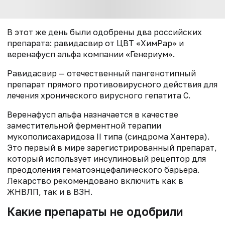
В этот же день были одобрены два российских
препарата: равидасвир от ЦВТ «ХимРар» и
веренафусп альфа компании «Генериум».
Равидасвир — отечественный пангенотипный
препарат прямого противовирусного действия для
лечения хронического вирусного гепатита С.
Веренафусп альфа назначается в качестве
заместительной ферментной терапии
мукополисахаридоза II типа (синдрома Хантера).
Это первый в мире зарегистрированный препарат,
который использует инсулиновый рецептор для
преодоления гематоэнцефалического барьера.
Лекарство рекомендовано включить как в
ЖНВЛП, так и в ВЗН.
Какие препараты не одобрили