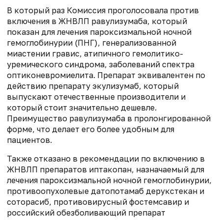
В который раз Комиссия проголосовала против
включения в ЖНВЛП равулизумаба, который
показан для лечения пароксизмальной ночной
гемоглобинурии (ПНГ), генерализованной
миастении гравис, атипичного гемолитико-
уремического синдрома, заболеваний спектра
оптиконевромиелита. Препарат эквивалентен по
действию препарату экулизумаб, который
выпускают отечественные производители и
который стоит значительно дешевле.
Преимущество равулизумаба в пролонгированной
форме, что делает его более удобным для
пациентов.
Также отказано в рекомендации по включению в
ЖНВЛП препаратов иптакопан, назначаемый для
лечения пароксизмальной ночной гемоглобинурии,
противоопухолевые датопотамаб дерукстекан и
соторасиб, противовирусный фостемсавир и
российский обезболивающий препарат