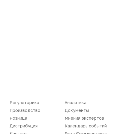
Новости
Репортажи
Регуляторика
Вебинары
Производство
Подкасты
Розница
Интервью
Дистрибуция
Газета
Регуляторика
Аналитика
Карьера
Оформить подписку
Производство
Документы
Аналитика
Архив номеров
Розница
Мнения экспертов
Дистрибуция
Календарь событий
Документы
Реклама в газете
Карьера
Лица Фармвестника