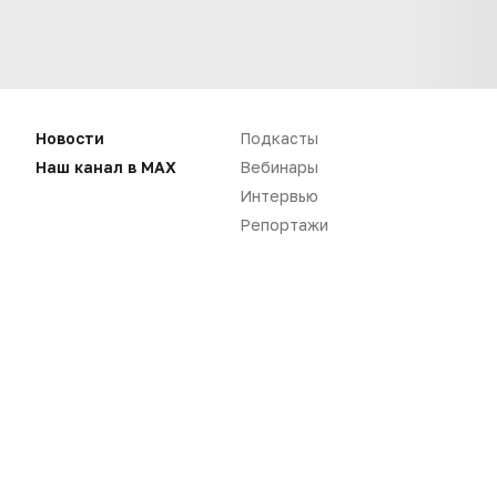
Нет комментариев
Новости
Подкасты
Вы не можете оставлять
Наш канал в MAX
Вебинары
комментарии
Интервью
Пожалуйста,
авторизуйтесь
Репортажи