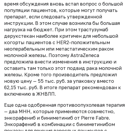
время обсуждения вновь встал вопрос о большой
популяции пациентов, которые могут получать
препарат, если следовать утвержденной
инструкции. В этом случае возникла бы большая
нагрузка на бюджет. При этом трастузумаб
дерукстекан наиболее критичен для небольшой
когорты пациентов с HER2-положительным
неоперабельным или метастатическим раком
молочной железы. Поэтому AstraZeneca
предложила внести изменения в инструкцию и
оставить там только этот подвид рака молочной
железы. Кроме того производитель предложил
новую цену — 55 тыс. руб. за упаковку вместо
62,15 тыс. руб. В итоге препарат рекомендован к
включению в ЖНВЛП.
Еще одна одобренная противоопухолевая терапия
— два МНН, которые применяются совместно,
энкорафениб и биниметиниб от Pierre Fabre.
Энкорафениб в комбинации с биниметинибом
показан для лечения взрослых пациентов с