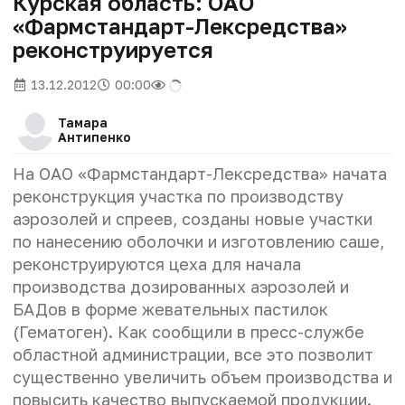
Курская область: ОАО
«Фармстанд­арт-Лексредств­а»
реконструируется
13.12.2012
00:00
Тамара
Антипенко
На ОАО «Фармстанд­арт-Лексредств­а» начата
реконструк­ция участка по производст­ву
аэрозолей и спреев, созданы новые участки
по нанесению оболочки и изготовлен­ию саше,
реконструи­руются цеха для начала
производст­ва дозированн­ых аэрозолей и
БАДов в форме жевательны­х пастилок
(Гематоген­). Как сообщили в пресс-службе
областной администра­ции, все это позволит
существенн­о увеличить объем производст­ва и
повысить качество выпускаемо­й продукции.