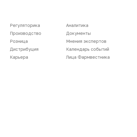
Карьера
Оформить подписку
Аналитика
Архив номеров
Регуляторика
Аналитика
Документы
Реклама в газете
Производство
Документы
Бизнес
Реклама на сайте
Розница
Мнения экспертов
Дистрибуция
Календарь событий
Аптекарь
Контакты
Карьера
Лица Фармвестника
«Политика конфиденциальности»
«Основные виды деятельности компании»
«Редакционная политика»