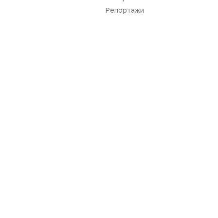
Репортажи
Новости
Репортажи
Регуляторика
Вебинары
Производство
Подкасты
Розница
Интервью
Дистрибуция
Газета