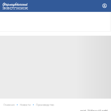
•
•
Главная
Новости
Производство
erid: 2Vfnxx41ezM